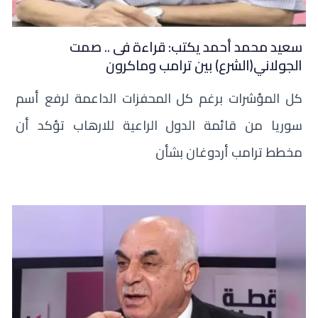
سعيد محمد أحمد يكتب: قراءة فى .. صمت
الجولاني(الشرع) بين ترامب وماكرون
كل المؤشرات برغم كل المحفزات الداعمة لرفع أسم
سوريا من قائمة الدول الراعية للارهاب تؤكد أن
مخطط ترامب أردوغان بشأن