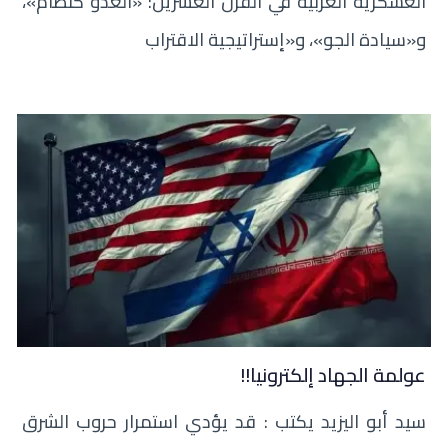
العسكرية الغربية في القرن العشرين: «العدو كنظام»،
و«سيادة الجو»، و«إستراتيجية الاقتراب
عولمة الجهاد إلكترونيا!!
سيد أبو اليزيد يكتب : قد يؤدي استمرار حروب الشرق