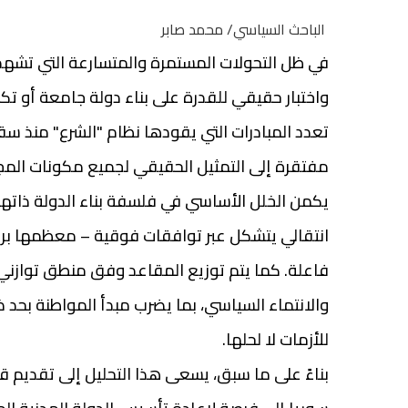
الباحث السياسي/ محمد صابر
في ظل التحولات المستمرة والمتسارعة التي تشهدها
واختبار حقيقي للقدرة على بناء دولة جامعة أو تكر
تعدد المبادرات التي يقودها نظام "الشرع" منذ سقو
مفتقرة إلى التمثيل الحقيقي لجميع مكونات الم
يكمن الخلل الأساسي في فلسفة بناء الدولة ذاته
انتقالي يتشكل عبر توافقات فوقية – معظمها برعا
فاعلة. كما يتم توزيع المقاعد وفق منطق توازني طا
والانتماء السياسي، بما يضرب مبدأ المواطنة بحد 
للأزمات لا لحلها.
بناءً على ما سبق، يسعى هذا التحليل إلى تقديم قر