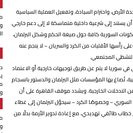
دة الأرض، واحترام السيادة، وتفعيل العملية السياسية
مح
ن يستند إلى شرعية داخلية متماسكة لا إلى دعم خارجي
و
ال
كونات السورية كافة حول صيغة الحكم وشكل البرلمان،
لى رأسها الأقليات من الكرد والسريان – لا ينجم عنه
والتشظي المجتمعي.
د.
ي في سوريا لا يتم عن طريق توجيهات خارجية أو الاعتماد
يك
قية، تُصاغ بها المؤسسات مثل البرلمان والدستور بانسجام
مذ
ن التدخلات الخارجية. ويشدد موقف القاهرة على أن
وإ
ا
لسوري – وخصوصًا الكرد – سيحوّل البرلمان إلى غطاء
 خطاب طائفي تهديدي، مع إعادة تدوير الأزمة بدلًا من
مح
ول