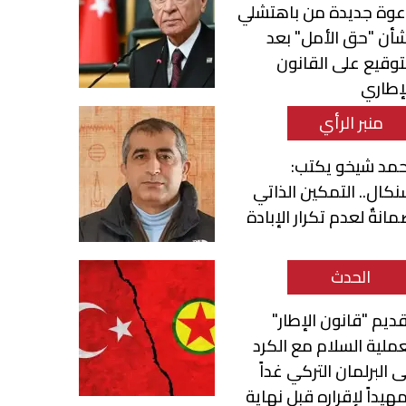
عوة جديدة من باهتشلي
أن "حق الأمل" بعد
توقيع على القانون
إطاري
منبر الرأي
حمد شيخو يكتب:
كال.. التمكين الذاتي
انةٌ لعدم تكرار الإبادة
الحدث
ديم "قانون الإطار"
ملية السلام مع الكرد
ى البرلمان التركي غداً
هيداً لإقراره قبل نهاية