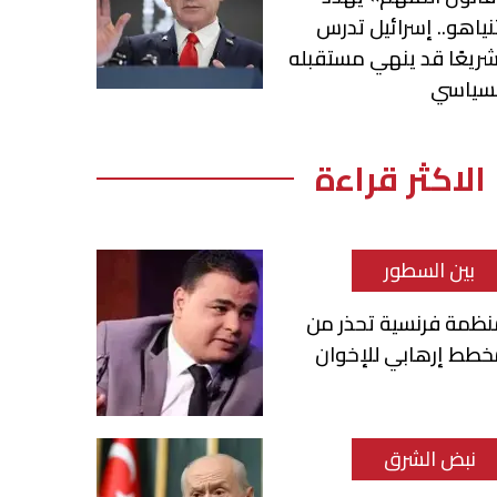
نياهو.. إسرائيل تدرس
ريعًا قد ينهي مستقبله
لسياسي
الاكثر قراءة
بين السطور
نظمة فرنسية تحذر من
خطط إرهابي للإخوان
نبض الشرق