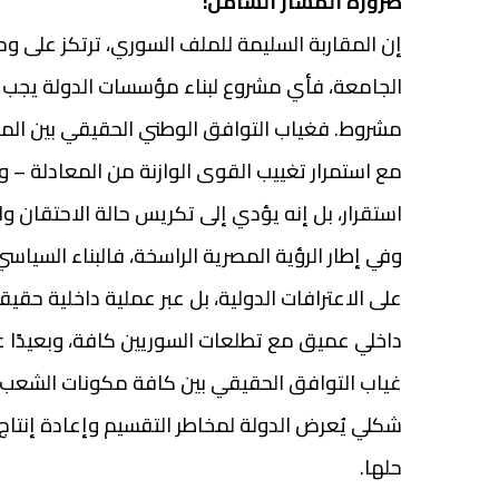
ضرورة المسار الشامل:
إن المقاربة السليمة للملف السوري، ترتكز على وح
الجامعة، فأي مشروع لبناء مؤسسات الدولة يجب أ
مشروط. فغياب التوافق الوطني الحقيقي بين الم
مع استمرار تغييب القوى الوازنة من المعادلة – وع
استقرار، بل إنه يؤدي إلى تكريس حالة الاحتقان 
وفي إطار الرؤية المصرية الراسخة، فالبناء السياس
على الاعترافات الدولية، بل عبر عملية داخلية حقي
داخلي عميق مع تطلعات السوريين كافة، وبعيدًا ع
غياب التوافق الحقيقي بين كافة مكونات الشعب ا
شكلي يُعرض الدولة لمخاطر التقسيم وإعادة إنتاج
حلها.