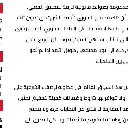
ال
 مدعومة بضوابط قانونية لازمة للتطبيق الفعلي.
نجد أن ذلك قد منح السوري "أحمد الشرع" حق تعيين ثلث
ابعًا استبداديًا على البناء الدستوري الجديد، ويُبنى
ال
ت
لتي تطالب بمناهج لا مركزية وضمان توزيع عادل
"ا
ذلك إلى توتر مجتمعي طويل الأمد إذا لم تُعزز
 بين السلطات.
أح
ال
ال
ذا السياق الغائم، في محاولة لإضفاء الشرعية على
ال
يًا، ولا تتوافر لها شروط وضمانات كفيلة بتحقيق تمثيل
ال
المقترحة لا ينبثق عن انتخابات حرة، ولا يتمتع
وف
 من وظيفته التشريعية الأصيلة. ويمكن التطرق إلى
إل