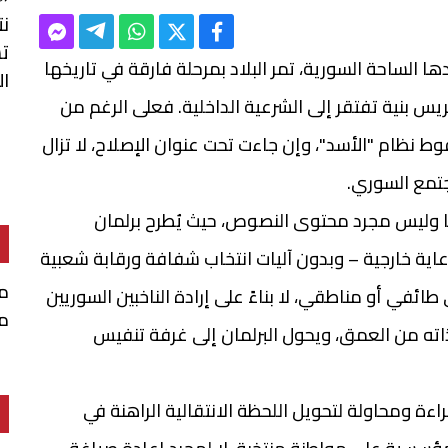
نت
تش
 الساحة السورية، تمر البلاد بمرحلة فارقة في تاريخها
ا
يس بنية تفتقر إلى الشرعية الداخلية. فعلى الرغم من
ط نظام "الأسد"، وإن جاءت تحت عنوان الإصلاح، لا تزال
جتمع السوري.
ا وليس مجرد محتوى النصوص، حيث يُطرح برلمان
ية خارجية – وبدون آليات انتخاب شفافة ورقابة شعبية
م
ئفي أو مناطقي، لا بناءً على إرادة الناخبين السوريين
م
ذاته من العمق، ويحول البرلمان إلى غرفة تنفيس
اءة ومحاولة لتحويل اللحظة الانتقالية الراهنة في