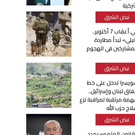
تركية
نبض الشرق
في أعقاب 7 أكتوبر..
يلي» تبدأ مطاردة
مشاركين في الهجوم
نبض الشرق
ويسرا تدخل على خط
فاق لبنان وإسرائيل..
مة مرتقبة لمراقبة نزع
اح حزب الله
نبض الشرق
انون المتهم» يهدد