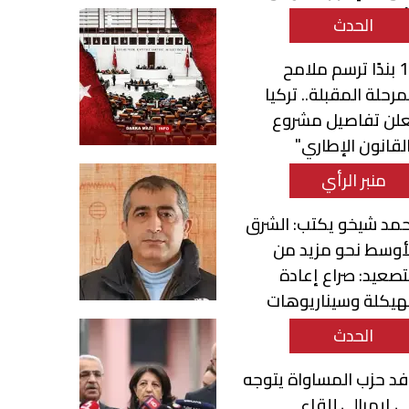
أسبوع
الحدث
12 بندًا ترسم ملامح
مرحلة المقبلة.. تركيا
علن تفاصيل مشروع
لقانون الإطاري"
منبر الرأي
مد شيخو يكتب: الشرق
أوسط نحو مزيد من
تصعيد: صراع إعادة
هيكلة وسيناريوهات
تحول الإقليمي
الحدث
د حزب المساواة يتوجه
ى إيمرالي للقاء