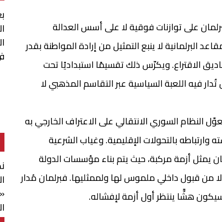
بع
لبرلمان على توازنات فوقية لا على أسس العدالة
ال
ال
عد البرلمانية لا ينبع التمثيل من إرادة المواطنة بقدر
في
ديق الاقتراع. ويكرّس ذلك تقسيمًا استبداديًا تحت
دار فيه اللعبة السياسية عبر التقاسم المذهبي لا
وّل النظام السوري الانتقالي على الاعتراف الخارجي به
ه وارتباطه بالتحولات الإقليمية. وغياب الشرعية
ان يمثل أزمة مركبة، حيث يتم بناء مؤسسات الدولة
ند
 إلا من قبول داخلي ملموس لها ولممثليها. فبرلمان مُدار
ال
«ا
يكون هشًّا ينتظر أول أزمة لإفشاله.
ال
وا