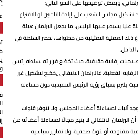
لماني، ويمكن توضيحها على النحو التالي:
"أ
 تشكيل مجلس الشعب على إرادة الناخبين أو الاقتراع
عم
نة عليا يسيطر عليها الرئيس، ما يجعل البرلمان هيئة
 ذلك العملية التمثيلية من محتواها، لحصر السلطة في
ت
الداخل.
خل
ي
لاحيات رقابية حقيقية، حيث تخضع قراراته لسلطة رئيس
وي
لرقابة الفعلية. فالبرلمان الانتقالي يخضع لتشكيل غير
ث يلتزم بسياق رؤية الرئيس التنفيذية دون مساءلة
ال
وجد آليات لمساءلة أعضاء المجلس، ولا تتوفر قنوات
ال
ن البرلمان الانتقالي لا يتيح مجالًا لمساءلة أعضائه من
إ
و
مية مفتوحة أو بثوث صحفية، ولا تقارير سياسية