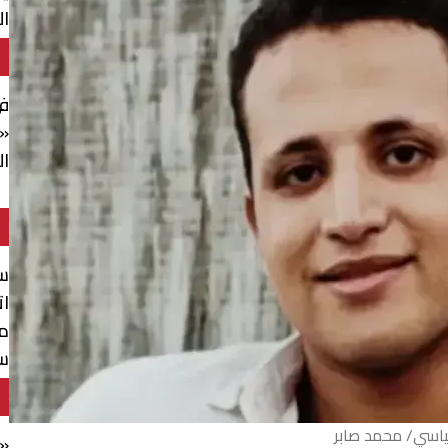
ال
«ن
ال
س
ات
مه
سل
ياسي/ محمد صابر
«ق