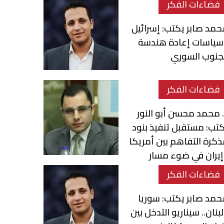
فضاءات الفكر
مد صابر يكتب: إسرائيل
سياسات إعادة هندسة
جنوب السوري
فضاءات الفكر
 محمد محسن أبو النور
تب: مستقبل تنفيذ بنود
كرة التفاهم بين أمريكا
يران في ضوء مسار
لمفاوضات
فضاءات الفكر
مد صابر يكتب: سوريا
بنان.. سيناريو التدخل بين