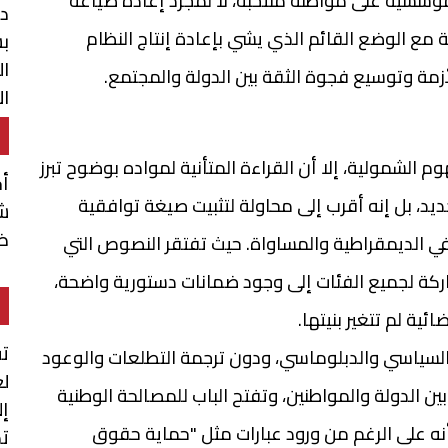
مؤسسية على مواطنة منتخبة، لا لمجرد إعادة صياغة
د
مع الوضع القائم الذي يشي بإعادة إنتاج النظام
بش
ال
زمة وتوسيع فجوة الثقة بين الدولة والمجتمع.
ال
لشمولية، إلا أن القراءة المتأنية لمواده بوضوح تبرز
أ
يد، بل إنه أقرب إلى محاولة لتثبيت صيغة توافقية
شن
ضم
الديمقراطية والمساواة. حيث تفتقر النصوص التي
كة لجميع الفئات إلى وجود ضمانات دستورية واضحة،
ية لم تتغير بنيتها.
تق
ك السياسي والدبلوماسي، ودون ترجمة التطلعات والوعود
لع
ن الدولة والمواطنين، وتفتح الباب للمصالحة الوطنية
إل
نه على الرغم من ورود عبارات مثل "حماية حقوق
تم