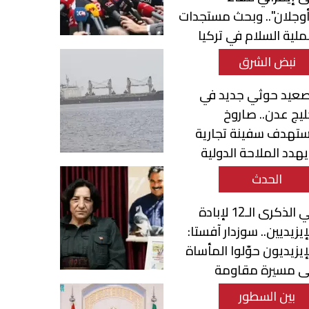
وجلان".. وبحث مستجدات
لية السلام في تركيا
نبض الشرق
صعيد حوثي جديد في
يج عدن.. صاروخ
ستهدف سفينة تجارية
هدد الملاحة الدولية
الحدث
في الذكرى الـ12 لإبادة
إيزيديين.. سوزدار آفستا:
إيزيديون حوّلوا المأساة
لى مسيرة مقاومة
صمود
بين السطور