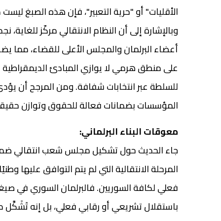
الأقليات" أو "حرية التعبير"، فإن هذه الصبغ ليست
وبالإشارة إلى أن النظام الانتقالي مركّز للغاية، 
أعضاء البرلمان والمجلس الأعلى للقضاء، مما يضفي ط
على منطق هرمي لا يوازي المبادئ الديمقراطية ا
للسلطة عبر انتخابات شفافة. ومن المرجح أن يؤدي 
المؤسسات بضمانات فعالة للحقوق وتوازن حقيقي
معوقات البناء البرلماني:
جاء الحديث حول تشكيل مجلس شعب انتقالي ضمن ه
المرحلة الانتقالية التي لم يتم التوافق عليها وطن
فعلي لكافة السوريين. فالبرلمان السوري في صيغته 
باستقلال تشريعي أو رقابي فعلي، بل إنه تَشَكَّل