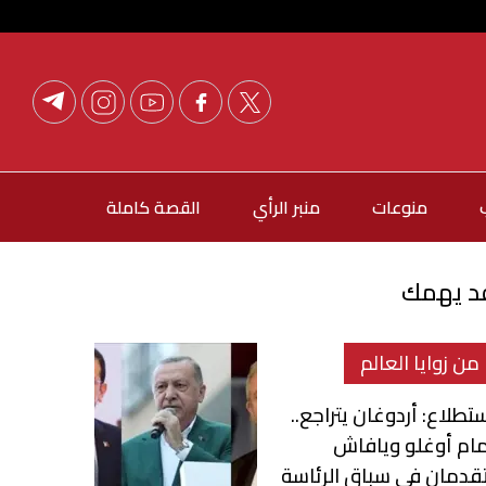
منوعات
منبر الرأي
القصة كاملة
د يهمك
من زوايا العالم
تطلاع: أردوغان يتراجع..
ام أوغلو ويافاش
قدمان في سباق الرئاسة