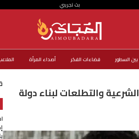
بث تجريبي
بين السطور
فضاءات الفكر
أصداء المرأة
الملاعب
ق
الشرعية والتطلعات لبناء دولة
اس
إم
يت