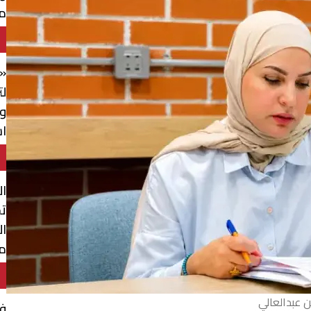
م
«
لت
وا
ا
ال
ت
مو
 عبدالعالي
فا