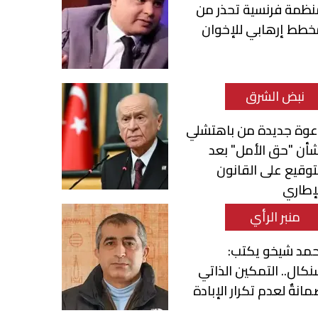
نظمة فرنسية تحذر من
خطط إرهابي للإخوان
نبض الشرق
عوة جديدة من باهتشلي
أن "حق الأمل" بعد
توقيع على القانون
إطاري
منبر الرأي
حمد شيخو يكتب:
كال.. التمكين الذاتي
انةٌ لعدم تكرار الإبادة