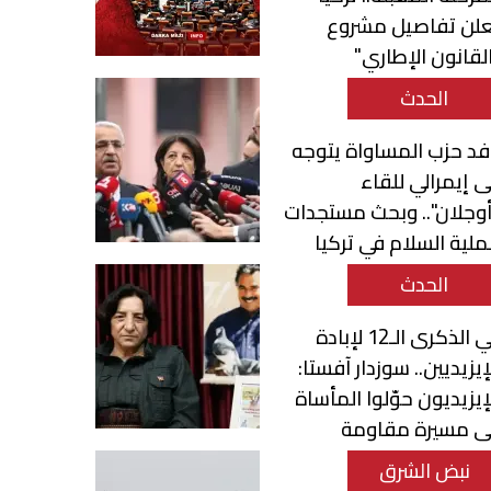
علن تفاصيل مشروع
لقانون الإطاري"
الحدث
د حزب المساواة يتوجه
ى إيمرالي للقاء
وجلان".. وبحث مستجدات
لية السلام في تركيا
الحدث
في الذكرى الـ12 لإبادة
إيزيديين.. سوزدار آفستا:
إيزيديون حوّلوا المأساة
لى مسيرة مقاومة
صمود
نبض الشرق