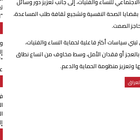
اجتماعي للنساء والفتيات، إلى جانب تعزيز دور وسائل
ت
 بقضايا الصحة النفسية وتشجيع ثقافة طلب المساعدة،
"ا
اجز الصمت.
تبني سياسات أكثر فاعلية لحماية النساء والفتيات،
وف
إل
بالعجز أو فقدان الأمل، وسط مخاوف من اتساع نطاق
"أ
ها وتعزيز منظومة الحماية والدعم.
عم
لعراق
ال
ال
إ
و