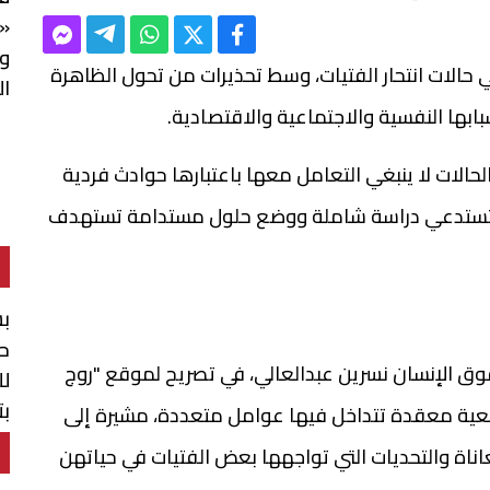
«ه
وا
في حالات انتحار الفتيات، وسط تحذيرات من تحول الظاهرة
ال
بابها النفسية والاجتماعية والاقتصادية.
الات لا ينبغي التعامل معها باعتبارها حوادث فردية
 تستدعي دراسة شاملة ووضع حلول مستدامة تستهدف
بش
حو
وق الإنسان نسرين عبدالعالي، في تصريح لموقع "روج
لل
بت
جتمعية معقدة تتداخل فيها عوامل متعددة، مشيرة إلى
ال
ناة والتحديات التي تواجهها بعض الفتيات في حياتهن