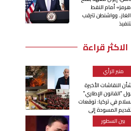
رمز» أمام النفط
لغاز.. وواشنطن تترقب
تنفيذ
الاكثر قراءة
منبر الرأي
أن النقاشات الأخيرة
ل "القانون الإطاري"
سلام في تركيا: توقعات
قديم المسودة إلى
برلمان
بين السطور