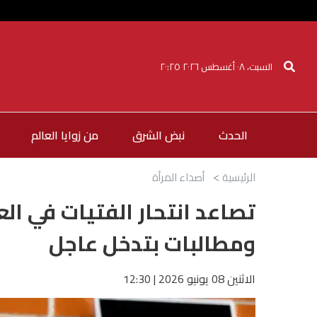
السبت، ٠٨ أغسطس ٢٠٢٦ ٢٠:٢٥
الحدث
نبض الشرق
من زوايا العالم
الرئيسية
أصداء المرأة
تصاعد انتحار الفتيات في ال
ومطالبات بتدخل عاجل
الاثنين 08 يونيو 2026 | 12:30