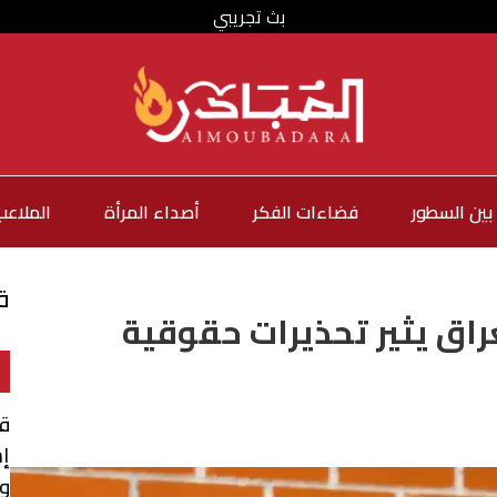
بث تجريبي
بين السطور
فضاءات الفكر
أصداء المرأة
الملاعب
ق
عراق يثير تحذيرات حقوقية
ق
إس
و