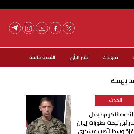
منوعات
منبر الرأي
القصة كاملة
د يهمك
الحدث
ائد «سنتكوم» يصل
رائيل لبحث تطورات إيران
غزة وسط تأهب عسكري