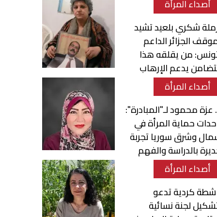
أصداء المرأة
ملة شكري بلعيد تشيد
وقف الجزائر الداعم
ونس: من يقلقه هذا
تضامن يدعم الإرهاب
أصداء المرأة
 عزة محمود لـ"المبادرة":
دات حماية المرأة في
مال وشرق سوريا تجربة
يرة بالدراسة والفهم
أصداء المرأة
شطة كردية تدعو
شكيل لجنة نسائية