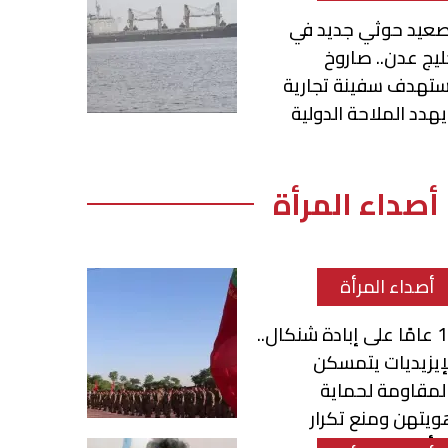
صعيد حوثي جديد في
يج عدن.. صاروخ
ستهدف سفينة تجارية
هدد الملاحة الدولية
أصداء المرأة
أصداء المرأة
12 عامًا على إبادة شنكال..
إيزيديات يتمسكن
لمقاومة لحماية
يتهن ومنع تكرار
مأساة