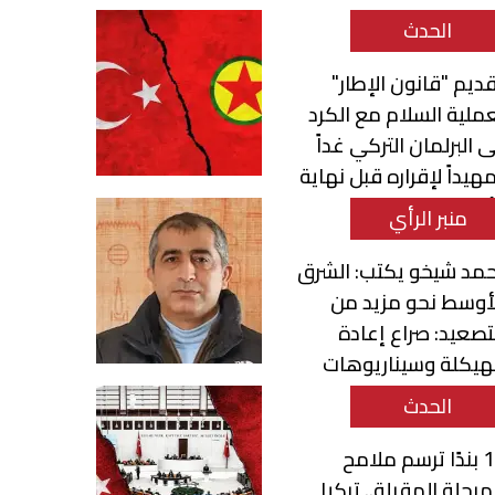
الحدث
ديم "قانون الإطار"
ملية السلام مع الكرد
ى البرلمان التركي غداً
هيداً لإقراره قبل نهاية
أسبوع
منبر الرأي
مد شيخو يكتب: الشرق
أوسط نحو مزيد من
تصعيد: صراع إعادة
هيكلة وسيناريوهات
تحول الإقليمي
الحدث
12 بندًا ترسم ملامح
مرحلة المقبلة.. تركيا