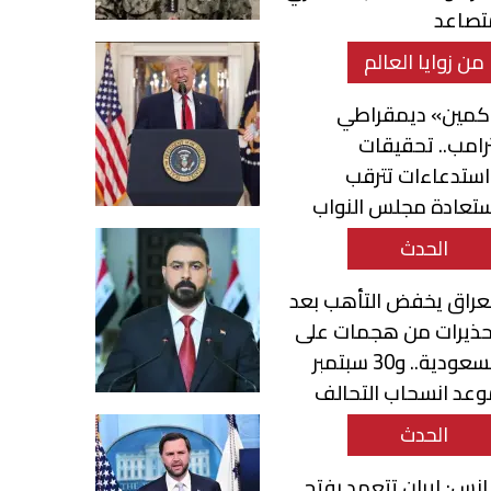
تصاعد
من زوايا العالم
كمين» ديمقراطي
رامب.. تحقيقات
ستدعاءات تترقب
ستعادة مجلس النواب
الحدث
عراق يخفض التأهب بعد
حذيرات من هجمات على
السعودية.. و30 سبتمبر
عد انسحاب التحالف
الحدث
نس: إيران تتعهد بفتح