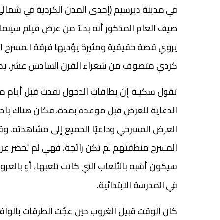
في مدينة ديرسيم (إحدى المدن الكردية في شمالي
صيف العام المذكور أنه بدلاً من عرض فيلم سينمائي
يروي قصة حقيقية ومثيرة يؤديها فرقة المسرح ا
كردي متصوف من شعراء القرن السادس عشر، يدع
تقول سكينة إن بطاقات الدخول نفدت قبل أيام 
الدعاية للعرض قبل موعده بمدة، فكان هناك باص ي
العرض المسرحي وداعيًا الجميع إلى مشاهدته. وق
المسرح منطقتهم لم تكن رائجة، فهي لم تحضر عرضً
سيكون أشبه بالألعاب التي كانت تلعبها، أو بالعر
في المدرسة الابتدائية.
كان الوقت قبيل الغروب حين عجّت الطرقات بالوا