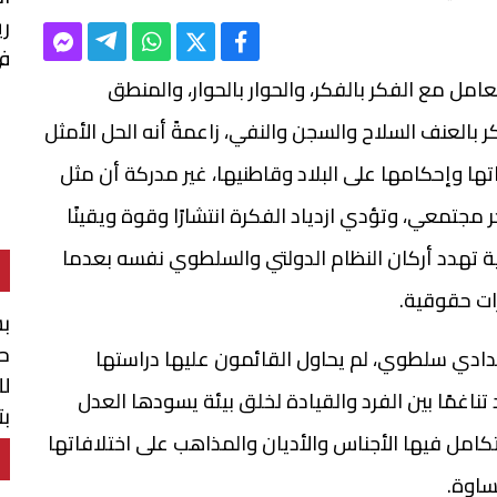
ر
في
تعامل مع الفكر بالفكر، والحوار بالحوار، والمنطق
بالعنف السلاح والسجن والنفي، زاعمةً أنه الحل الأمثل
ها وإحكامها على البلاد وقاطنيها، غير مدركة أن مثل
مجتمعي، وتؤدي ازدياد الفكرة انتشارًا وقوة ويقينًا
ية تهدد أركان النظام الدولتي والسلطوي نفسه بعدما
ات حقوقية.
بش
حو
بدادي سلطوي، لم يحاول القائمون عليها دراستها
لل
 تناغمًا بين الفرد والقيادة لخلق بيئة يسودها العدل
بت
كامل فيها الأجناس والأديان والمذاهب على اختلافاتها
ال
ساوة.