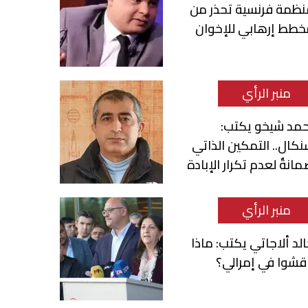
نظمة فرنسية تحذر من
خطط إرهابي للإخوان
منبر الرأي
حمد شيخو يكتب:
كال.. التمكين الذاتي
انةٌ لعدم تكرار الإبادة
منبر الرأي
لد ألاجاتي يكتب: ماذا
قشوا في إمرالي؟