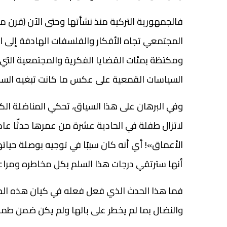
فالجمهورية التركية منذ نشأتها وحتى الآن (قرن 
المجتمعي تجاه الأفكار والفلسفات الهادفة إلى ا
ومكتظة بمئات القضايا الفكرية والمجتمعية التي 
السياسات القمعية على عكس ما كانت تبغيه السلط
وفي البرهان على هذا السياق، تحكي المناضلة الكر
الأعماق»! أي أنه كان سببًا في توجيه بوصلة حيات
أنها سترتقي درجات هذا السلم بكل مخاطره ومراع
فما هذا الحدث الذي فعل فعله في كيان هذه الط
والنضال بما لم يخطر على بالها ولم يكن ضمن طموح