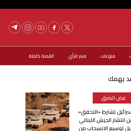
منوعات
منبر الرأي
القصة كاملة
د يهمك
نبض الشرق
رائيل تشترط «التحقق»
 انتشار الجيش اللبناني
ل توسيع الانسحاب من