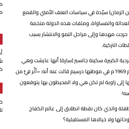
م
م
من الزمان) سيّدة في سياسات العنف الأمني والقمع
لعدالة والمساواة. وملفات هذه الدولة متخمة
حرجت مهدها وإلى مراحل النمو والانتشار بسبب
ات التركية.
أ
دية الكبيرة سكينة جانسيز (سارة) أنها عايشت وهي
شن
ضم
لاتزال طفلة في الحادية عشرة من عمرها حدثّا عام 1969م في موطنها درسيم قالت عنه أنه: «أثّر فيَّ من
ها إلى زاوية لم تكن هي ولا المحيطون بها يتوقعون
به!
خا
فلة والذي كان نقطة انطلاق إلى عالم الكفاح
نا
اتها ولا خيالاها المستقبلية؟