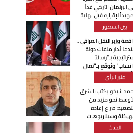
ى البرلمان التركي غداً
هيداً لإقراره قبل نهاية
أسبوع
بين السطور
قعة وزير النقل العراقي ..
دما تُدار ملفات دولة
تراتيجية بـ"رسالة
تساب" وتُوقّع بـ"تعال
ّع"
منبر الرأي
مد شيخو يكتب: الشرق
أوسط نحو مزيد من
تصعيد: صراع إعادة
هيكلة وسيناريوهات
تحول الإقليمي
الحدث