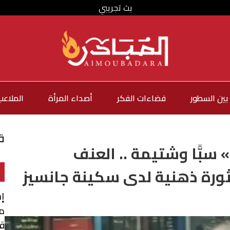
بث تجريبي
بين السطور
فضاءات الفكر
أصداء المرأة
الملاعب
ق
سبًّا وشتيمة .. العنف
ثورة ذهنية لدى سكينة جانسيز
إس
من
قب