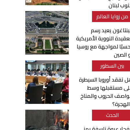
وب لبنان
من زوايا العالم
بنتاغون يعيد رسم
عقيدة النووية الأمريكية
سبًا لمواجهة مع روسيا
 الصين
بين السطور
 تفقد أوروبا السيطرة
لى مستقبلها وسط
واصف الحروب والمناخ
لهجرة؟
الحدث
فجار عبوة ناسفة يهز