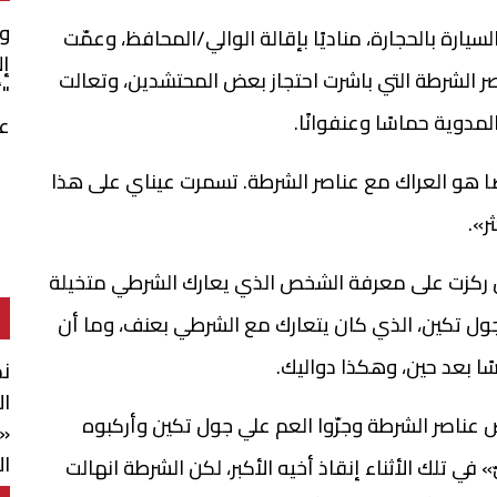
وف
سيارة بالحجارة، مناديًا بإقالة الوالي/المحافظ، وعمّت
إل
 الشرطة التي باشرت احتجاز بعض المحتشدين، وتعالت
"أ
مدوية حماسًا وعنفوانًا.
عم
 هو العراك مع عناصر الشرطة. تسمرت عيناي على هذا
ر».
بل ركزت على معرفة الشخص الذي يعارك الشرطي متخيلة
 جول تكين، الذي كان يتعارك مع الشرطي بعنف، وما أن
ًا بعد حين، وهكذا دواليك.
ند
ال
ناصر الشرطة وجرّوا العم علي جول تكين وأركبوه
«ا
ال
في تلك الأثناء إنقاذ أخيه الأكبر، لكن الشرطة انهالت
وا