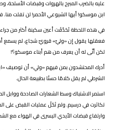
عليه بالضرب المبرح بالهروات وقبضات الأسلحة، وص
ابن موسكو! أيها الشيوعي الأحمر! لن تفلت منا. فل
في هذه اللحظة تَحَدّقَت أعين سكينة أكثر من جراء
فعقلها يقول إن «وليّ» قرويّ شجاع، لم يسمع أ
لكن أنّى له أن يعرف من هم أبناء موسكو؟!
أدرك المحتشدون بمن فيهم «ولي» أن توصيف «ا
الشرطي لم يقل كلامًا حسنًا بطبيعة الحال.
استمر الاشتباك وسط الشعارات الصادحة ووابل ال
تكاثرت في درسيم. ولم تَحُلْ عمليات القبض عل
وارتفاع قبضات الأيدي اليسرى في الهواء مع الشع