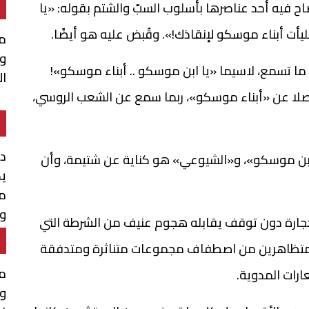
اح فيه أحد عناصرها بأسلوب السبّ والشتم بقوله: «يا
يأت أبناء موسكو لإنقاذك!». وقُبض عليه هو أيضًا.
مح
و
 ما تسمع، لاسيما «يا ابن موسكو .. أبناء موسكو»!
ال
صلا عن «أبناء موسكو»، ربما سمع عن الشعب الروسي،
د.
بن موسكو»، و«الشيوعي» هو كناية عن شتيمة، وأن
يك
مذ
وإ
حجارة دون توقف يقابله هجوم عنيف من الشرطة التي
ا
ى المتظاهرين من اصطفاف مجموعات متناثرة ومتدفقة
مح
ارات المدوية.
ول