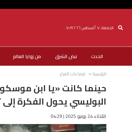
الجمعة، ٠٧ أغسطس ٢٠٢٦ ٠٧:١٩
الحدث
نبض الشرق
من زوايا العالم
الرئيسية
فضاءات الفكر
حينما كانت «يا ابن موسكو» 
البوليسي يحول الفكرة إلى 
الثلاثاء 24 يونيو 2025 | 04:29