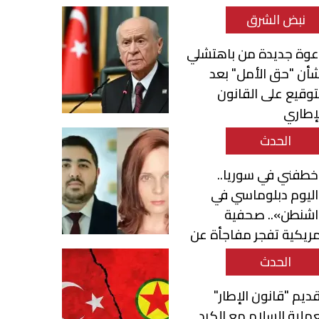
نبض الشرق
عوة جديدة من باهتشلي
أن "حق الأمل" بعد
توقيع على القانون
إطاري
الحدث
طفني في سوريا..
ليوم دبلوماسي في
اشنطن».. صحفية
ريكية تفجر مفاجأة عن
حمد قناطري
الحدث
ديم "قانون الإطار"
ملية السلام مع الكرد