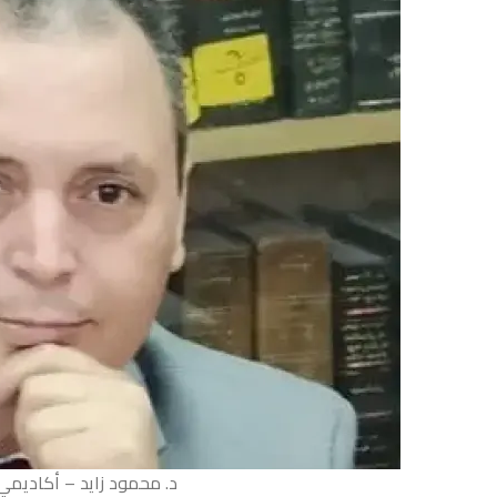
د. محمود زايد – أكاديم