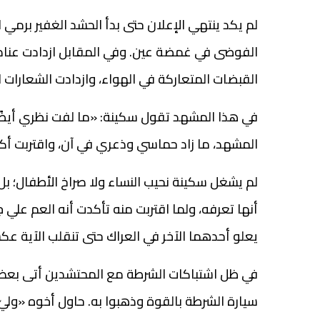
لم يكد ينتهي الإعلان حتى بدأ الحشد الغفير برمي ال
الفوضى في غمضة عين. وفي المقابل ازدادت عناصر
القبضات المتعاركة في الهواء، وازدادت الشعارات ال
في هذا المشهد تقول سكينة: «ما لفت نظري أيضًا
المشهد، ما زاد حماسي وذعري في آن، واقتربت أكث
لم يشغل سكينة نحيب النساء ولا صراخ الأطفال؛ 
أنها تعرفه، ولما اقتربت منه تأكدت أنه العم علي
يعلو أحدهما الآخر في العراك حتى تنقلب الآية عكس
في ظل اشتباكات الشرطة مع المحتشدين أتى بعض ع
سيارة الشرطة بالقوة وذهبوا به. حاول أخوه «وليّ» 