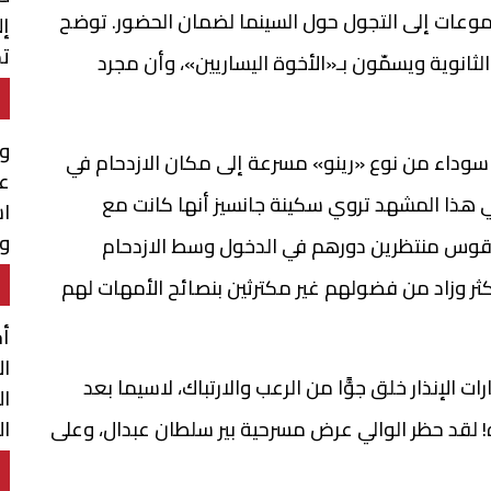
وعات إلى التجول حول السينما لضمان الحضور. توضح
إل
تم
انوية ويسمّون بـ«الأخوة اليساريين»، وأن مجرد
ال
وا
 سوداء من نوع «رينو» مسرعة إلى مكان الازدحام في
عن
 هذا المشهد تروي سكينة جانسيز أنها كانت مع
اس
وا
قوس منتظرين دورهم في الدخول وسط الازدحام
وق
كثر وزاد من فضولهم غير مكترثين بنصائح الأمهات لهم
أح
ال
 الإنذار خلق جوًّا من الرعب والارتباك، لاسيما بعد
ال
ال
ه! لقد حظر الوالي عرض مسرحية بير سلطان عبدال، وعلى
ال