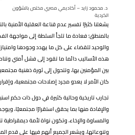
د. محمود زايد – أكاديمي مصري مختص بالشؤون
الكردية
يشغلنا كثيرًا تفسير عدم قناعة العقلية الأمنية بال
بالمنطق؛ فعادة ما تلجأ السلطة إلى مواجهة الفكر 
والوحيد للقضاء على كل ما يهدد وجودها وامتيازات
هذه الأساليب دائما ما تقود إلى فشل أمني وتناحر 
بين المؤمنين بها، وتتحول إلى ثورة ذهنية مجتمع
كان الأمر لا يعدو مجرد إصلاحات مجتمعية، وإقرار
تجارب تاريخية وحالية كثيرة في دول ذات حكم است
والإفادة منها بما يحقق استقرارًا مجتمعيًا، ويوجد
والمساوة والإخاء، وتكون نواة لأمة ديمقراطية تت
وتنوعاتها، ويشعر الجميع أنهم فيها على قدم الم