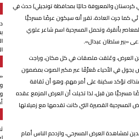
 كردستان والمعروفة حاليًا بمحافظة تونجيلي) حدث في
 كما جرت العادة، تقرر أنه سيكون عرضًا مسرحيًّا
د
لمعاصر بأنقرة، وتحمل المسرحية اسم شاعر علوي
بش
ال
ى «بير سلطان عبدال».
ال
من العرض، وعُلقت ملصقات في كل مكان، وراجت
جول في الأحياء مُعرِّفًا عبر مكبر الصوت بمضمون
«خ
تذاك تؤكد سكينة على أمر مهم، وهو أن ثقافة
وا
ا مسرحيًّا من قبل، لذا تخيلت أن العرض المزمع عقده
و
أم
وض المسرحية القصيرة التي كانت تقدمها مع زميلاتها
م
تق
فدين لمشاهدة العرض المسرحي، وازدحم الناس أمام
لع