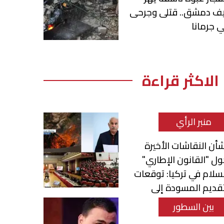
يف دمشق.. قتلى وجرحى
 جرمانا
الاكثر قراءة
منبر الرأي
أن النقاشات الأخيرة
ل "القانون الإطاري"
سلام في تركيا: توقعات
قديم المسودة إلى
برلمان
بين السطور