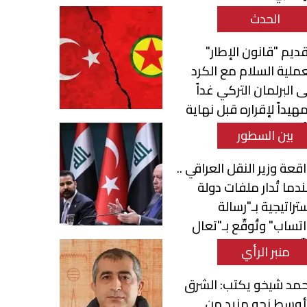
الحدث
ديم "قانون الإطار"
ملية السلام مع الكرد
ى البرلمان التركي غداً
هيداً لإقراره قبل نهاية
أسبوع
بين السطور
قعة وزير النقل العراقي ..
دما تُدار ملفات دولة
تراتيجية بـ"رسالة
تساب" وتُوقّع بـ"تعال
ّع"
منبر الرأي
مد شيخو يكتب: الشرق
أوسط نحو مزيد من