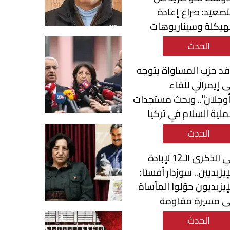
تصعيد: صراع إعادة
هيكلة وسيناريوهات
تحول الإقليمي
الحدث
د حزب المساواة يتوجه
ى إيمرالي للقاء
وجلان".. وبحث مستجدات
لية السلام في تركيا
الحدث
في الذكرى الـ12 لإبادة
إيزيديين.. سوزدار آفستا:
إيزيديون حوّلوا المأساة
لى مسيرة مقاومة
صمود
الحدث