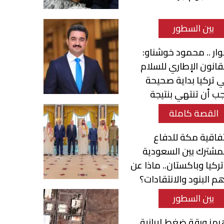
بين السطور
ار .. محمود خوشناو:
قانون الإطاري للسلام
 تركيا بداية صحيحة
ب أن تنتهي بنتيجة
نصفة للكرد
القصة كاملة
فاقية مكة للدفاع
مشترك بين السعودية
ركيا وباكستان.. ماذا عن
م البنود والانتقادات؟
بين السطور
مز ورقة ضغط إيرانية..