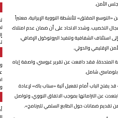
جلس الأمن.
 «التوسع المقلق» للأنشطة النووية الإيرانية، معتبراً
تق
لع
 مجال التخصيب. وشدد الاتحاد على أن ضمان عدم امتلاك
إل
إلى استئناف الشفافية وتنفيذ البروتوكول الإضافي،
تم
لأمن الإقليمي والدولي.
ال
مملكة المتحدة)، فقد دافعت عن تقرير غروسي، واصفة إياه
وا
دبلوماسي شامل.
عن
اس
 قد يفتح الباب أمام تفعيل آلية «سناب باك» لإعادة
وا
وق
ابتعدت عن التزاماتها بموجب الاتفاق النووي، وتواصل
ن تقديم ضمانات حول الطابع السلمي للبرنامج».
أح
ال