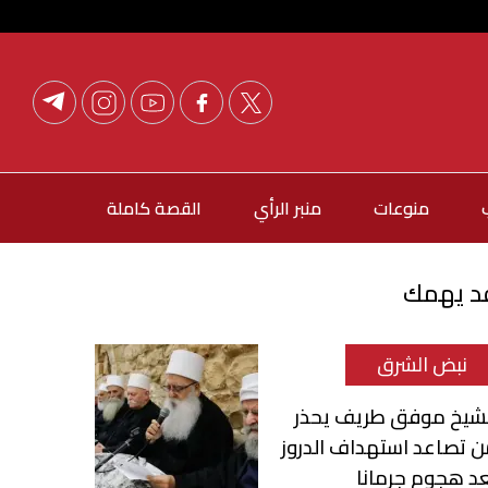
منوعات
منبر الرأي
القصة كاملة
د يهمك
نبض الشرق
لشيخ موفق طريف يحذر
 تصاعد استهداف الدروز
د هجوم جرمانا