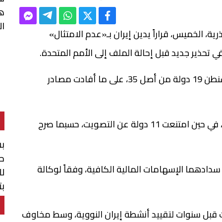
ه
ا
، الخميس، قراراً يدين إيران بـ«عدم الامتثال»
ي تحذير جديد قبل إحالة الملف إلى الأمم المتحدة.
وأيّدت النص الذي أعدته لندن وباريس وبرلين وواشنطن 19 دولة من أصل 35، على ما أفادت مصادر
وصوّتت الصين وروسيا وبوركينا فاسو برفض النص، في حين امتنعت 11 دولة عن التصويت، حسبما صرح
بش
حو
دادهما الإسهامات المالية الكافية، وفقاً لوكالة
لل
بت
ال
 قبل سنوات لتقييد أنشطة إيران النووية، وسط مخاوف