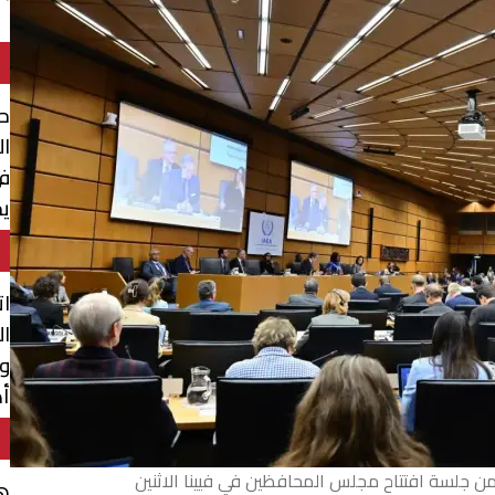
حو
ال
في
يج
م
ات
ال
وت
أه
 من جلسة افتتاح مجلس المحافظين في فيينا الاثنين
هر