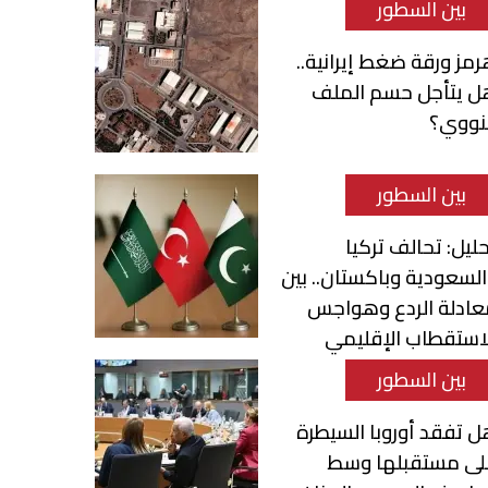
بين السطور
مز ورقة ضغط إيرانية..
ل يتأجل حسم الملف
لنووي؟
بين السطور
ليل: تحالف تركيا
لسعودية وباكستان.. بين
عادلة الردع وهواجس
استقطاب الإقليمي
بين السطور
 تفقد أوروبا السيطرة
لى مستقبلها وسط