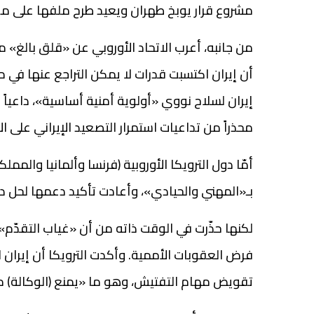
مشروع قرار يوبخ طهران ويعيد طرح ملفها على م
من جانبه، أعرب الاتحاد الأوروبي عن «قلق بالغ» من
أن إيران اكتسبت قدرات لا يمكن التراجع عنها في
إيران لسلاح نووي «أولوية أمنية أساسية»، داعياً 
محذراً من تداعيات استمرار التصعيد الإيراني على ا
أمّا دول الترويكا الأوروبية (فرنسا وألمانيا وال
بـ«المهني والحيادي»، وأعادت تأكيد دعمها لحل 
لكنها حذّرت في الوقت ذاته من أن «غياب التقدّم»
فرض العقوبات الأممية. وأكدت الترويكا أن إيران 
تقويض مهام التفتيش، وهو ما «يمنع (الوكالة) م