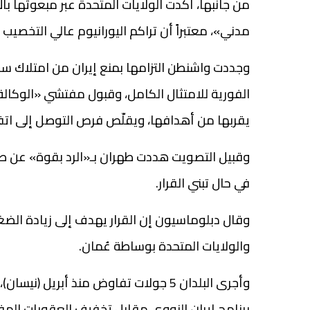
من جانبها، أكدت الولايات المتحدة عبر مبعوثها بال
مدني»، معتبراً أن تراكم اليورانيوم عالي التخصيب يث
وجددت واشنطن التزامها بمنع إيران من امتلاك س
الفورية للامتثال الكامل، وقبول مفتشي «الوكالة»
يقربها من أهدافها، ويقلّص فرص التوصل إلى اتف
وقبيل التصويت هددت طهران بـ«الرد بقوة» عن طري
في حال تبني القرار.
وقال دبلوماسيون إن القرار يهدف إلى زيادة الضغط
والولايات المتحدة بوساطة عُمان.
برنامج إيران النووي مقابل تخفيف العقوبات المف