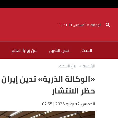
الجمعة، ٠٧ أغسطس ٢٠٢٦ ٢٠:٠٣
الحدث
نبض الشرق
من زوايا العالم
الرئيسية
بين السطور
«الوكالة الذرية» تدين إيران
حظر الانتشار
الخميس 12 يونيو 2025 | 02:55