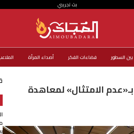
بث تجريبي
بين السطور
فضاءات الفكر
أصداء المرأة
الملاعب
ق
 بـ«عدم الامتثال» لمعاهدة
ا
من
بع