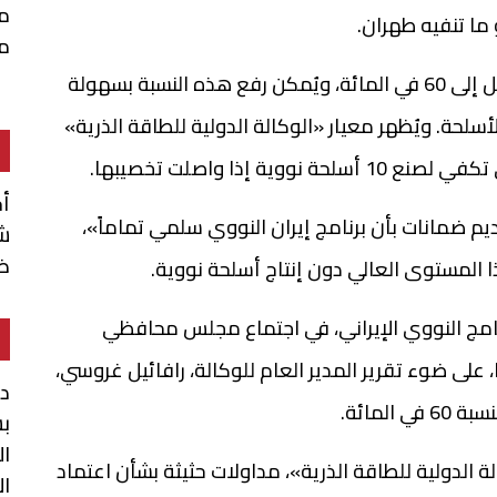
م
ما تنفيه طهران.
م
وتُخصّب إيران اليورانيوم بالفعل إلى درجة نقاء تصل إلى 60 في المائة، ويُمكن رفع هذه النسبة بسهولة
صنع الأسلحة. ويُظهر معيار «الوكالة الدولية للطاقة الذرية»
 إذا واصلت تخصيبها.
أ
ديم ضمانات بأن برنامج إيران النووي سلمي تماماً»،
شن
ضم
ذا المستوى العالي دون إنتاج أسلحة نووية.
رنامج النووي الإيراني، في اجتماع مجلس محافظي
، على ضوء تقرير المدير العام للوكالة، رافائيل غروسي،
د
لمائة.
بش
ال
الدولية للطاقة الذرية»، مداولات حثيثة بشأن اعتماد
ال