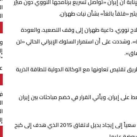
إنابة أن إيران «تواصل تسريع برنامجها النووي دون مبرّر
ال
ير «قلقاً بالغاً» بشأن نيات طهران.
ال
ال
لاح نووي، داعية طهران إلى وقف التصعيد، والعودة
. وشددت على أن استمرار السلوك الإيراني الحالي «لن
وف
إل
اق».
"أ
عم
ق تقليص تعاونها مع الوكالة الدولية للطاقة الذرية
 على إيران. ويأتي القرار في خضم مباحثات بين إيران
ال
ال
إ
وأجرى البلدان 5 جولات تفاوض منذ أبريل (نيسان)، سعياً إلى إيجاد بديل لاتفاق 2015 الذي هدف إلى كبح
و
روضة عليها.