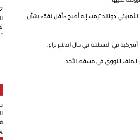
الأميركي دونالد ترمب إنه أصبح «أقل ثقة» بشأن
ال
ت
"ا
ميركية في المنطقة في حال اندلاع نزاع.
ن الملف النووي في مسقط الأحد.
حو
ال
في
يج
م