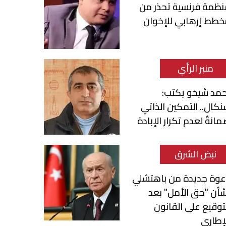
نظمة فرنسية تحذر من
خطط إرهابي للإخوان
منبر الرأي
حمد شيخو يكتب:
كال.. التمكين الذاتي
انةٌ لعدم تكرار الإبادة
نبض الشرق
عوة جديدة من باهتشلي
أن "حق الأمل" بعد
توقيع على القانون
إطاري