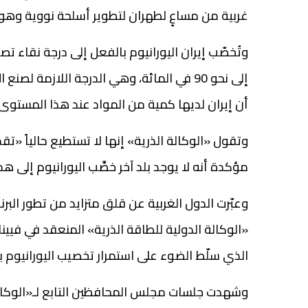
غربية من مساعٍ لطهران لتطوير أسلحة نووية وهو 
إلى نحو 90 في المائة، وهي الدرجة اللازمة ل
أن إيران لديها كمية من المواد عند هذا المستوى تكفي لصنع 10 أسلحة نووية
وتقول «الوكالة الذرية» إنها لا تستطيع حالياً «تق
مؤكدة أنه لا يوجد بلد آخر خصَّب اليورانيوم إلى ه
وعبّرت الدول الغربية عن قلق متزايد من تطور الب
«الوكالة الدولية للطاقة الذرية» المنعقد في فيينا
الذي سلّط الضوء على استمرار تخصيب اليورانيوم بنسبة 60 في ا
وشهدت جلسات مجلس المحافظين التابع لـ«الوكالة 