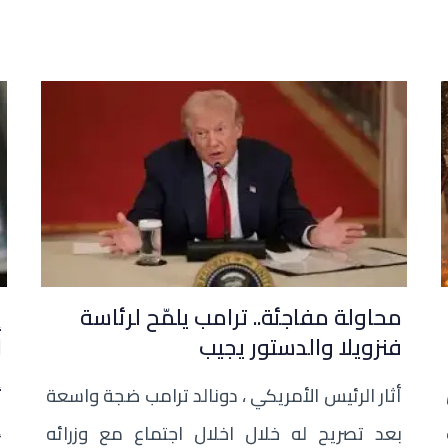
أ
محاولة مفاجئة.. ترامب يلمّح لرئاسة
إ
فنزويلا والدستور يجيب
ا
إ
أثار الرئيس الأمريكي ، دونالد ترامب ضجة واسعة
إ
بعد تصريح له خلال اخلال اجتماع مع وزرائه