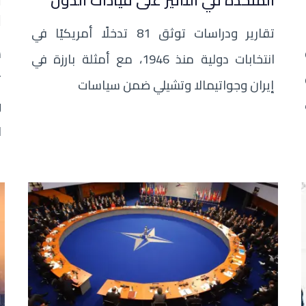
المتحدة في التأثير على قيادات الدول
ا
ا
تقارير ودراسات توثق 81 تدخلًا أمريكيًا في
س
انتخابات دولية منذ 1946، مع أمثلة بارزة في
ت
إيران وجواتيمالا وتشيلي ضمن سياسات
و
ا