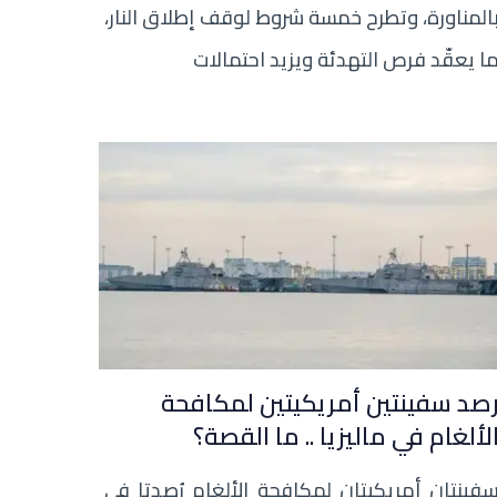
المناورة، وتطرح خمسة شروط لوقف إطلاق النار،
ا يعقّد فرص التهدئة ويزيد احتمالات
صد سفينتين أمريكيتين لمكافحة
لألغام في ماليزيا .. ما القصة؟
فينتان أمريكيتان لمكافحة الألغام رُصدتا في