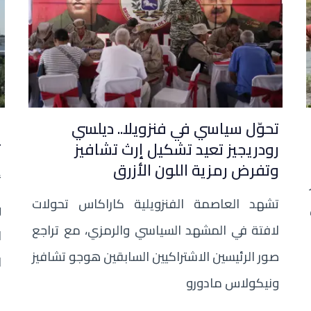
تحوّل سياسي في فنزويلا.. ديلسي
ض
رودريجيز تعيد تشكيل إرث تشافيز
ت
وتفرض رمزية اللون الأزرق
أ
تشهد العاصمة الفنزويلية كاراكاس تحولات
و
لافتة في المشهد السياسي والرمزي، مع تراجع
ل
صور الرئيسين الاشتراكيين السابقين هوجو تشافيز
ا
ونيكولاس مادورو