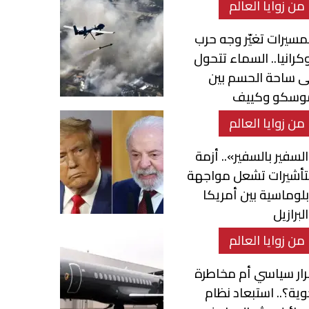
من زوايا العالم
مسيرات تغيّر وجه حرب
كرانيا.. السماء تتحول
ى ساحة الحسم بين
وسكو وكييف
من زوايا العالم
لسفير بالسفير».. أزمة
تأشيرات تشعل مواجهة
لوماسية بين أمريكا
لبرازيل
من زوايا العالم
ار سياسي أم مخاطرة
ية؟.. استبعاد نظام