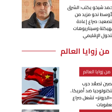
مد شيخو يكتب: الشرق
أوسط نحو مزيد من
تصعيد: صراع إعادة
هيكلة وسيناريوهات
تحول الإقليمي
من زوايا العالم
من زوايا العالم
صين تصعّد حرب
تكنولوجيا ضد أمريكا..
الدرونز» تشعل صراع
عقوبات