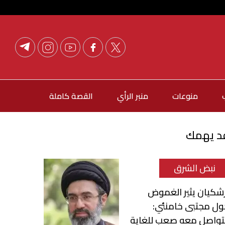
منوعات
منبر الرأي
القصة كاملة
د يهمك
نبض الشرق
شكيان يثير الغموض
ول مجتبى خامنئي:
لتواصل معه صعب للغاية