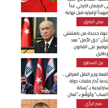
ى البرلمان التركي غداً
هيداً لإقراره قبل نهاية
أسبوع
نبض الشرق
عوة جديدة من باهتشلي
أن "حق الأمل" بعد
توقيع على القانون
إطاري
بين السطور
قعة وزير النقل العراقي ..
دما تُدار ملفات دولة
تراتيجية بـ"رسالة
تساب" وتُوقّع بـ"تعال
ّع"
منبر الرأي