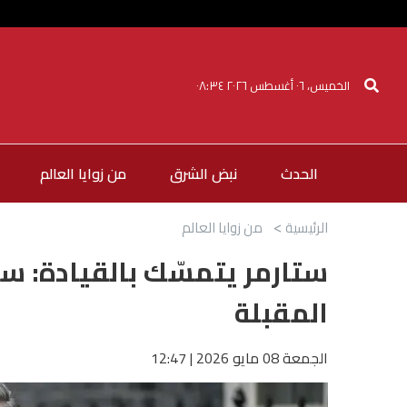
الخميس، ٠٦ أغسطس ٢٠٢٦ ٠٨:٣٤
الحدث
نبض الشرق
من زوايا العالم
الرئيسية
من زوايا العالم
ستارمر يتمسّك بالقيادة: سأ
المقبلة
الجمعة 08 مايو 2026 | 12:47