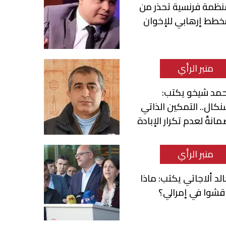
نظمة فرنسية تحذر من
خطط إرهابي للإخوان
منبر الرأي
حمد شيخو يكتب:
كال.. التمكين الذاتي
انةٌ لعدم تكرار الإبادة
منبر الرأي
لد ألاجاتي يكتب: ماذا
قشوا في إمرالي؟