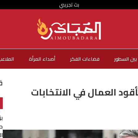
بث تجريبي
بين السطور
فضاءات الفكر
أصداء المرأة
الملاعب
ق
قود العمال في الانتخابات
بز
ح
ا