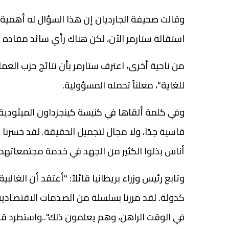
وقالت صحيفة الجارديان إن هذا السؤال له أهمية ب
استقالة ستارمر الآن، لكن هناك رأي سائد مفاده أن
من ناحية أخرى، اعترف ستارمر بأن نتائج حزب العما
للغاية"، معلناً تحمله المسؤولية.
وفي كلمة ألقاها في كنيسة كينجزداون الميثودية في
قاسية جدًا، ولا مجال لتجميل الحقيقة. لقد خسرنا م
أناس بذلوا الكثير من الجهد في خدمة مجتمعاتهم، و
وتابع رئيس وزراء بريطانيا قائلاً: "أعتقد أن الغا
كدولة. لقد مررنا بسلسلة من الصدمات الاقتصادي
في الوقت الراهن، وهم يعلمون ذلك"..واستطرد قائلا