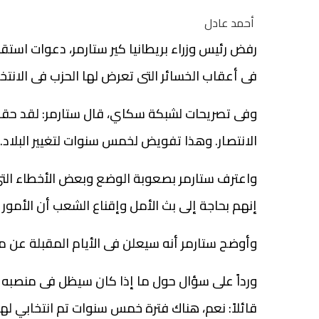
أحمد عادل
رفض رئيس وزراء بريطانيا كير ستارمر، دعوات استقا
فى أعقاب الخسائر التى تعرض لها الحزب فى الانتخابا
الانتصار. وهذا تفويض لخمس سنوات لتغيير البلاد.
واعترف ستارمر بصعوبة الوضع وبعض الأخطاء التى ا
إنهم بحاجة إلى بث الأمل وإقناع الشعب أن الأم
وأوضح ستارمر أنه سيعلن فى الأيام المقبلة عن م
ورداً على سؤال حول ما إذا كان سيظل فى منصبه كر
قائلاً: نعم، هناك فترة خمس سنوات تم انتخابي لها،