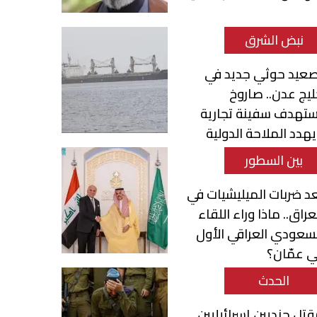
نبض الشرق
صعيد حوثي جديد في
يج عدن.. صاروخ
ستهدف سفينة تجارية
هدد الملاحة الدولية
بين السطور
د ضربات الميليشيات في
عراق.. ماذا وراء اللقاء
سعودي العراقي الأول
 عمّان؟
الحدث
تل جنديين إسرائيليين