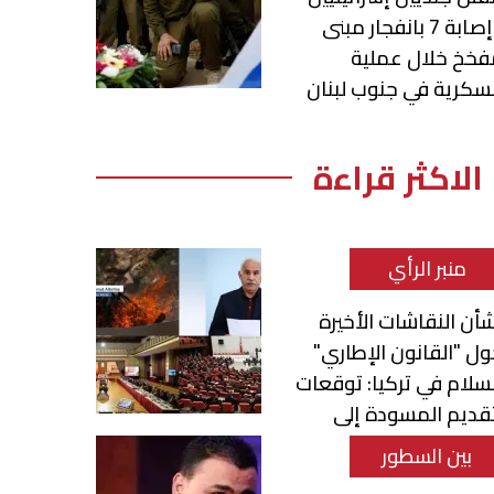
وإصابة 7 بانفجار مبنى
فخخ خلال عملية
كرية في جنوب لبنان
الاكثر قراءة
منبر الرأي
أن النقاشات الأخيرة
ل "القانون الإطاري"
سلام في تركيا: توقعات
قديم المسودة إلى
برلمان
بين السطور