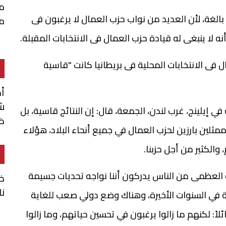
م
الغة، لأن العديد من نواب حزب العمال لا يرغبون فى
م
ه لا ينبغى له قيادة حزب العمال فى الانتخابات المقبلة.
ل فى الانتخابات المحلية فى بريطانيا كانت "قاسية
أ
شن
 إيلينج، غرب لندن، الجمعة، قال: إن النتائج قاسية، بل
ضم
مثلين بارزين لحزب العمال في جميع أنحاء البلاد، هؤلاء
الكثير من أجل حزبنا.
لبية العظمى من الناس يدركون أننا نواجه تحديات جسيمة
خا
نا
ة في السنوات الأخيرة، وهناك وضع دولي صعب للغاية
ً: لكنهم ما زالوا يرغبون في تحسين حياتهم، وما زالوا