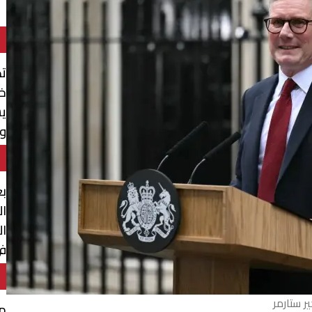
ت
خل
ي
وي
بع
ال
ال
في
ر ستارمر
مق