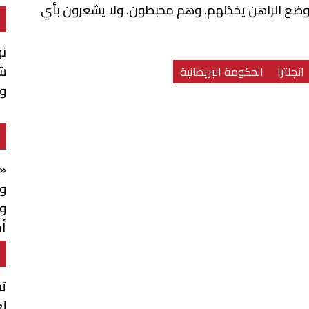
 الوضع الراهن يخذلهم، وهم محبطون، ولا يشعرون بأي
ن
شن
انجلترا
الحكومة البريطانية
و
«خ
وا
و
أم
م
تق
لع