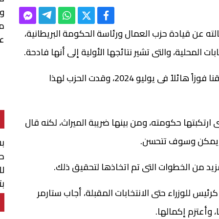
م
لته عن قيادة حزب العمال ورئاسة الحكومة البريطانية،
عس
ت المحلية، والتى تشير نتائجها الأولية إلى أنها فادحة.
وفى تصريحات لشبكة سكاي، قال ستارمر: لقد حققنا فوزاً هائلاً فى يوليو 2024، وقدت الحزب لهذا
رتكبتها حكومته، ومن بينها ضريبة الميراث، لكنه قال
ور يمكن وسوف تتحسن.
بش
حو
زيد من الخطوات التى تم اتخاذها لتحقيق ذلك.
لل
بت
ئيس للوزراء حتى الانتخابات المقبلة، أجاب ستارمر
ال
 وأعتزم إكمالها.