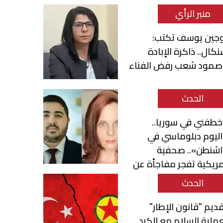
منبر الرأي
وجين يوسف تكتب:
كال.. ذاكرة الإبادة
صمود شعب رفض الفناء
الحدث
طفني في سوريا..
ليوم دبلوماسي في
اشنطن».. صحفية
ريكية تفجر مفاجأة عن
حمد قناطري
الحدث
ديم "قانون الإطار"
ملية السلام مع الكرد