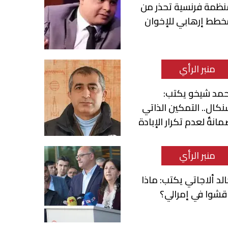
نظمة فرنسية تحذر من
خطط إرهابي للإخوان
منبر الرأي
حمد شيخو يكتب:
كال.. التمكين الذاتي
انةٌ لعدم تكرار الإبادة
منبر الرأي
لد ألاجاتي يكتب: ماذا
قشوا في إمرالي؟