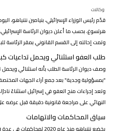
وكالات
قدّم رئيس الوزراء الإسرائيلي، بنيامين نتنياهو، ا
هرتسوغ، بحسب ما أعلن ديوان الرئاسة الإسرائيلي،
وتمت إحالته إلى القسم القانوني بمقر الرئاسة للب
طلب العفو استثنائي ويحمل تداعيات كبي
وصف ديوان الرئاسة الطلب بأنه استثنائي ويحمل تد
"بمسؤولية وجدية" بعد جمع آراء الجهات المختصة 
وتعد إجراءات منح العفو في إسرائيل استثناءً نادرً
النهائي على مراجعة قانونية دقيقة قبل عرضه على
سياق المحاكمات والاتهامات
يخضع نتنياهو منذ عام 2020 