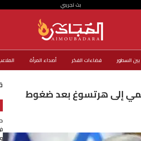
بث تجريبي
بين السطور
فضاءات الفكر
أصداء المرأة
الملاعب
ق
سمي إلى هرتسوغ بعد ضغوط
في
وا