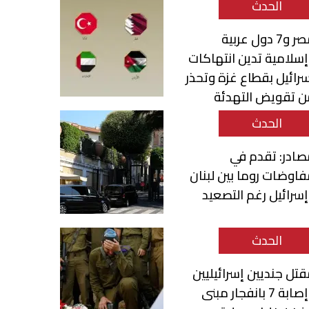
الحدث
مصر و7 دول عربية
سلامية تدين انتهاكات
رائيل بقطاع غزة وتحذر
ن تقويض التهدئة
الحدث
ادر: تقدم في
اوضات روما بين لبنان
سرائيل رغم التصعيد
الحدث
تل جنديين إسرائيليين
وإصابة 7 بانفجار مبنى