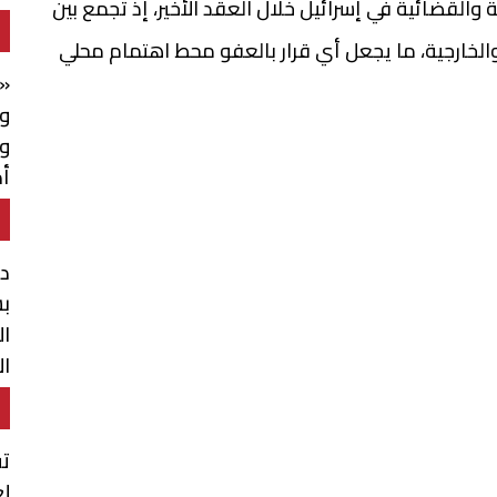
 والقضائية في إسرائيل خلال العقد الأخير، إذ تجمع بين
ة والخارجية، ما يجعل أي قرار بالعفو محط اهتمام محلي
«خ
وا
و
أم
م
د
بش
ال
ال
تق
لع