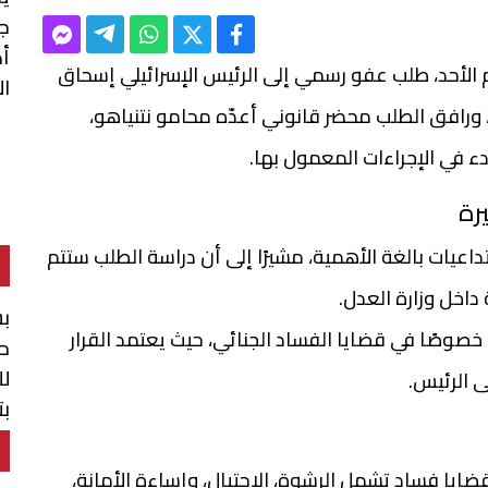
ج
أص
ليوم الأحد، طلب عفو رسمي إلى الرئيس الإسرائيلي إسحاق
ال
 ورافق الطلب محضر قانوني أعدّه محامو نتنياهو،
دء في الإجراءات المعمول بها.
رة
اعيات بالغة الأهمية، مشيرًا إلى أن دراسة الطلب ستتم
داخل وزارة العدل.
بش
ا، خصوصًا في قضايا الفساد الجنائي، حيث يعتمد القرار
حو
لل
 الرئيس.
بت
ال
لمحاكمات في عدة قضايا فساد تشمل الرشوة، الاحتيال، وإساءة الأمانة،