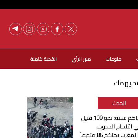
منوعات
منبر الرأي
القصة كاملة
د يهمك
الحدث
حاكم سبتة: نحو 100 قتيل
 اقتحام الحدود..
لمغرب يحاكم 86 متهماً