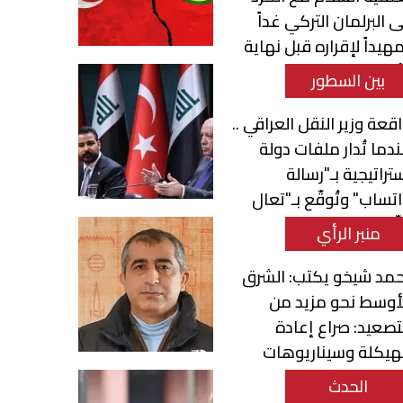
ى البرلمان التركي غداً
هيداً لإقراره قبل نهاية
أسبوع
بين السطور
قعة وزير النقل العراقي ..
دما تُدار ملفات دولة
تراتيجية بـ"رسالة
تساب" وتُوقّع بـ"تعال
ّع"
منبر الرأي
مد شيخو يكتب: الشرق
أوسط نحو مزيد من
تصعيد: صراع إعادة
هيكلة وسيناريوهات
تحول الإقليمي
الحدث