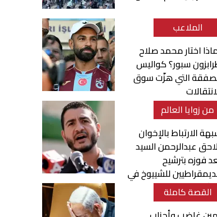
الملاعب
اذا اختار محمد صلاح
ابزون سبور؟ كواليس
لصفقة التي هزّت سوق
انتقالات
من زوايا العالم
هة الارتباط بالإخوان
احق عبدالرحمن السيد
د فوزه بترشيح
ديمقراطيين للشييوخ في
يشيغان
القصة كاملة
مين غاضب وأحزاب