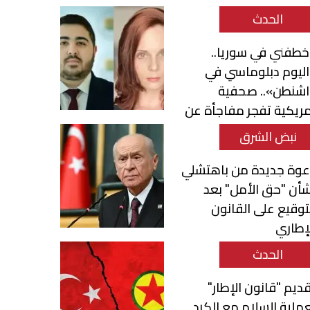
الحدث
طفني في سوريا..
ليوم دبلوماسي في
اشنطن».. صحفية
ريكية تفجر مفاجأة عن
حمد قناطري
نبض الشرق
عوة جديدة من باهتشلي
أن "حق الأمل" بعد
توقيع على القانون
إطاري
الحدث
ديم "قانون الإطار"
ملية السلام مع الكرد