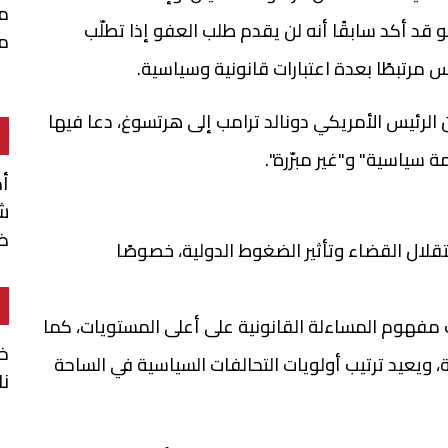
م
 قد أكد سابقًا أنه لن يقدم طلب العفو إذا تطلّب
م
يس مرتبطًا بعدة اعتبارات قانونية وسياسية.
الرئيس الأمريكي دونالد ترامب إلى هرتسوغ، دعا فيها
ة سياسية" و"غير مبرّرة".
أ
شن
ضم
تقلال القضاء وتأثير الضغوط الدولية، خصوصًا
 مفهوم المساءلة القانونية على أعلى المستويات، كما
خا
، ويعيد ترتيب أولويات التحالفات السياسية في الساحة
نا