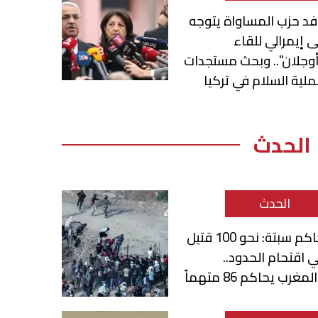
د حزب المساواة يتوجه
ى إيمرالي للقاء
وجلان".. وبحث مستجدات
لية السلام في تركيا
الحدث
الحدث
حاكم سبتة: نحو 100 قتيل
 اقتحام الحدود..
لمغرب يحاكم 86 متهماً