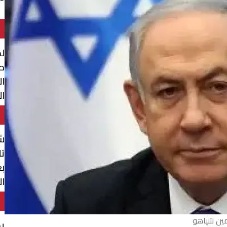
لم
طر
ا
ال
شب
تل
بع
ال
م
مين نتنياهو
ي