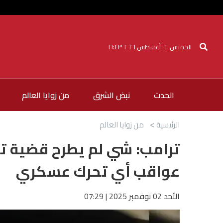
الخميس، ٠٦ أغسطس ٢٠٢٦ ١٦:٤٣
الحدث
نبض الشرق
من زوايا العالم
الرئيسية
من زوايا العالم
ترامب: شي لم يطرح قضية تاي
عواقب أي تحرك عسكري
الأحد 02 نوفمبر 2025 | 07:29