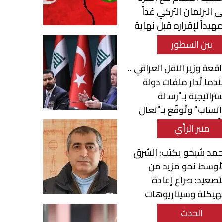
ى البرلمان التركي غداً
هيداً لإقراره قبل نهاية
أسبوع
بين السطور
قعة وزير النقل العراقي ..
دما تُدار ملفات دولة
تراتيجية بـ"رسالة
تساب" وتُوقّع بـ"تعال
ّع"
منبر الرأي
مد شيخو يكتب: الشرق
أوسط نحو مزيد من
تصعيد: صراع إعادة
هيكلة وسيناريوهات
تحول الإقليمي
الحدث