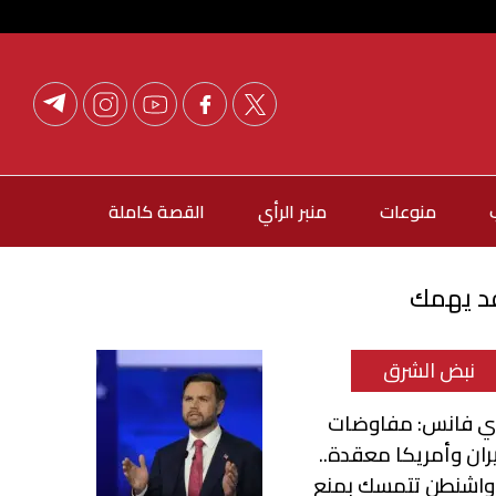
منوعات
منبر الرأي
القصة كاملة
د يهمك
نبض الشرق
ي فانس: مفاوضات
ران وأمريكا معقدة..
واشنطن تتمسك بمنع