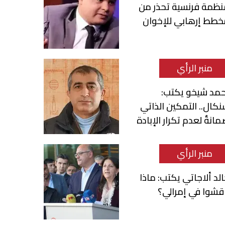
نظمة فرنسية تحذر من
خطط إرهابي للإخوان
منبر الرأي
حمد شيخو يكتب:
كال.. التمكين الذاتي
انةٌ لعدم تكرار الإبادة
منبر الرأي
لد ألاجاتي يكتب: ماذا
قشوا في إمرالي؟