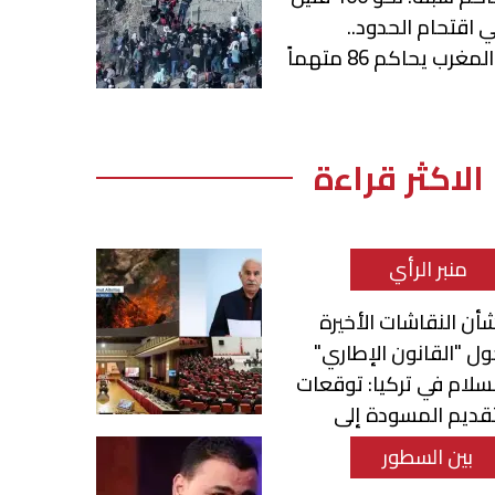
 اقتحام الحدود..
لمغرب يحاكم 86 متهماً
الاكثر قراءة
منبر الرأي
أن النقاشات الأخيرة
ل "القانون الإطاري"
سلام في تركيا: توقعات
قديم المسودة إلى
برلمان
بين السطور