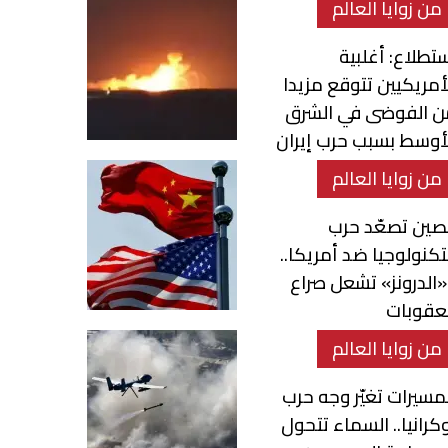
من زوايا العالم
تطلاع: أغلبية
أمريكيين تتوقع مزيدا
ن الفوضى في الشرق
أوسط بسبب حرب إيران
من زوايا العالم
صين تصعّد حرب
تكنولوجيا ضد أمريكا..
الدرونز» تشعل صراع
عقوبات
من زوايا العالم
مسيرات تغيّر وجه حرب
كرانيا.. السماء تتحول