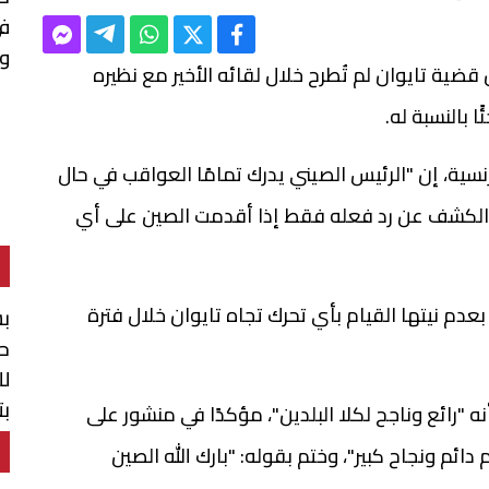
في
وا
 قضية تايوان لم تُطرح خلال لقائه الأخير مع نظيره
 بالنسبة له.
رنسية، إن "الرئيس الصيني يدرك تمامًا العواقب في حال
م الكشف عن رد فعله فقط إذا أقدمت الصين على أي
م نيتها القيام بأي تحرك تجاه تايوان خلال فترة
بش
حو
لل
بت
"رائع وناجح لكلا البلدين"، مؤكدًا في منشور على
ال
ئم ونجاح كبير"، وختم بقوله: "بارك الله الصين