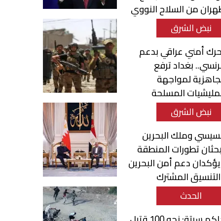
ران من السلاح النووي
نبض الشرق
رك أمني عراقي بدعم
نسي.. بغداد ترفع
جاهزية لمواجهة
مليشيات المسلحة
نبض الشرق
سيسي وملك البحرين
حثان تطورات المنطقة
ؤكدان دعم أمن البحرين
لتنسيق المشترك
الحدث
حاكم سبتة: نحو 100 قتيل