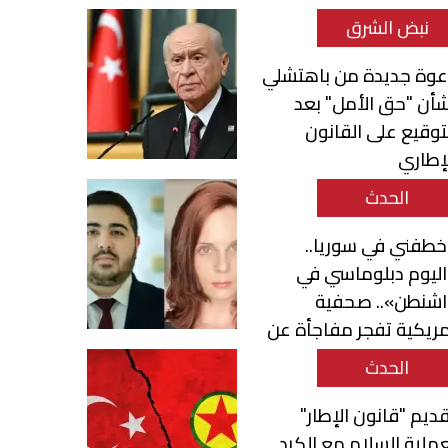
نبض الشرق
عوة جديدة من باهتشلي
أن "حق الأمل" بعد
توقيع على القانون
إطاري
الحدث
طفني في سوريا..
ليوم دبلوماسي في
اشنطن».. صحفية
ريكية تفجر مفاجأة عن
حمد قناطري
الحدث
ديم "قانون الإطار"
ملية السلام مع الكرد