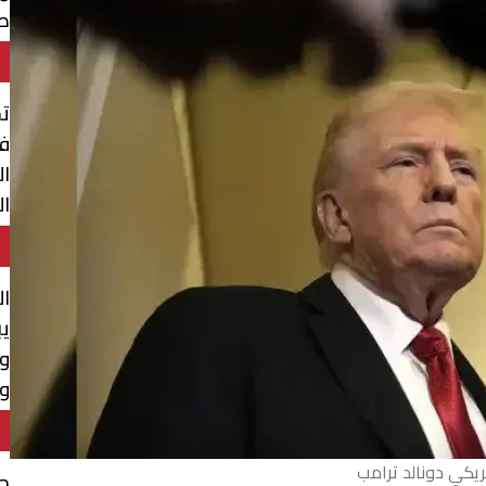
طه
تح
فر
ال
ال
ال
يب
وي
وا
ريكي دونالد ترامب