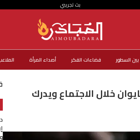
بث تجريبي
بين السطور
فضاءات الفكر
أصداء المرأة
الملاعب
ق
وان خلال الاجتماع ويدرك
د
إي
و