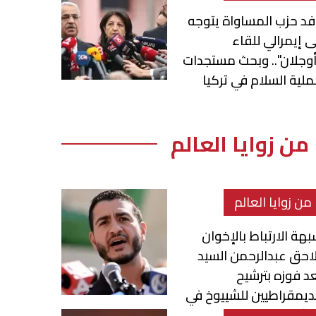
د حزب المساواة يتوجه
ى إيمرالي للقاء
وجلان".. وبحث مستجدات
لية السلام في تركيا
من زوايا العالم
من زوايا العالم
هة الارتباط بالإخوان
احق عبدالرحمن السيد
د فوزه بترشيح
ديمقراطيين للشييوخ في
يشيغان