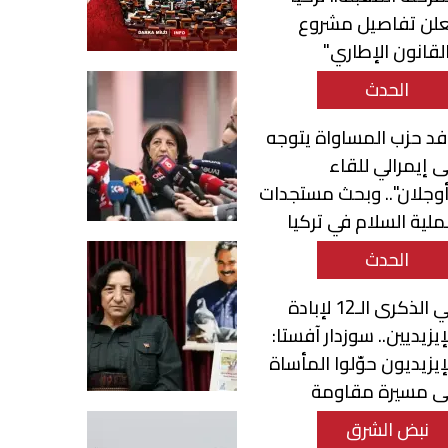
علن تفاصيل مشروع
لقانون الإطاري"
الحدث
د حزب المساواة يتوجه
ى إيمرالي للقاء
وجلان".. وبحث مستجدات
لية السلام في تركيا
الحدث
في الذكرى الـ12 لإبادة
إيزيديين.. سوزدار آفستا:
إيزيديون حوّلوا المأساة
لى مسيرة مقاومة
صمود
نبض الشرق