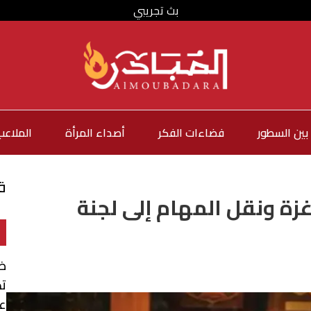
بث تجريبي
بين السطور
فضاءات الفكر
أصداء المرأة
الملاعب
ق
زة ونقل المهام إلى لجنة
ضر
تض
عب