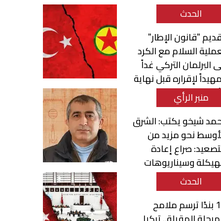
الحدث
ديم "قانون الإطار"
ملية السلام مع الكرد
ى البرلمان التركي غداً
هيداً لإقراره قبل نهاية
أسبوع
منبر الرأي
مد شيخو يكتب: الشرق
أوسط نحو مزيد من
تصعيد: صراع إعادة
هيكلة وسيناريوهات
تحول الإقليمي
الحدث
12 بندًا ترسم ملامح
مرحلة المقبلة.. تركيا