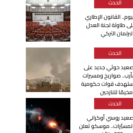
الحدث
يوم.. القانون الإطاري
ى طاولة لجنة العدل
لبرلمان التركي
الحدث
صعيد حوثي جديد على
رب.. صواريخ ومسيرات
ستهدف قوات حكومية
خيمًا للنازحين
الحدث
صعيد روسي أوكراني
لمسيّرات.. موسكو تعلن