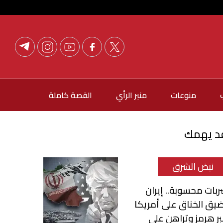
منوعات
منبر الرأي
القصة كاملة
د يهمك
نبض الشرق
بات محسوبة.. إيران
يق الخناق على أمريكا
ر هرمز وتراهن علي