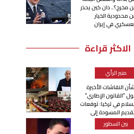
 مخرج؟.. دان كين يحذر
 محدودية الخيار
عسكري في إيران
الاكثر قراءة
منبر الرأي
أن النقاشات الأخيرة
ل "القانون الإطاري"
سلام في تركيا: توقعات
قديم المسودة إلى
برلمان
بين السطور