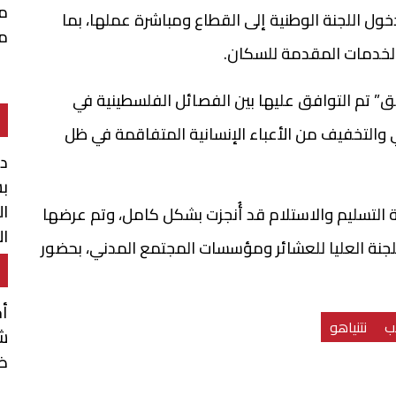
م
خول اللجنة الوطنية إلى القطاع ومباشرة عملها، بما
م
الخدمات المقدمة للسكان.
” تم التوافق عليها بين الفصائل الفلسطينية في
ي والتخفيف من الأعباء الإنسانية المتفاقمة في ظل
د
بش
ال
ة التسليم والاستلام قد أُنجزت بشكل كامل، وتم عرضها
ال
جنة العليا للعشائر ومؤسسات المجتمع المدني، بحضور
أ
ب
نتنياهو
شن
ضم