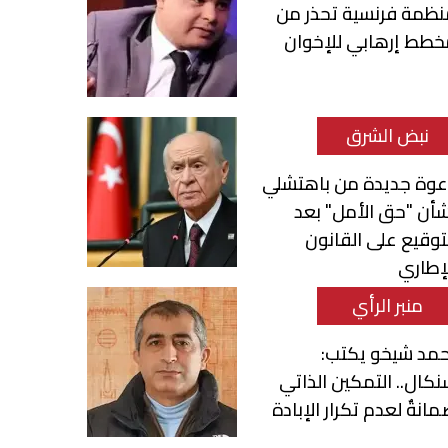
نظمة فرنسية تحذر من
خطط إرهابي للإخوان
نبض الشرق
عوة جديدة من باهتشلي
أن "حق الأمل" بعد
توقيع على القانون
إطاري
منبر الرأي
حمد شيخو يكتب:
كال.. التمكين الذاتي
انةٌ لعدم تكرار الإبادة