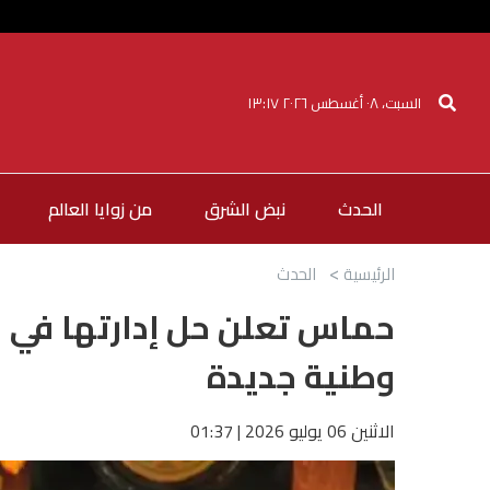
السبت، ٠٨ أغسطس ٢٠٢٦ ١٣:١٧
الحدث
نبض الشرق
من زوايا العالم
الرئيسية
الحدث
حماس تعلن حل إدارتها في غ
وطنية جديدة
الاثنين 06 يوليو 2026 | 01:37