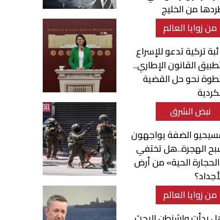
دها من الخليج
من زوايا العالم
ئبة تركية تدعو للإسراع
طبيق القانون الإطاري..
طوة نحو حل القضية
كردية
نبض الشرق
سيحيو الضفة يواجهون
بح الهجرة..هل تختفي
لحجارة الحية» من أرض
أجداد؟
من زوايا العالم
ل بدأت واشنطن البحث