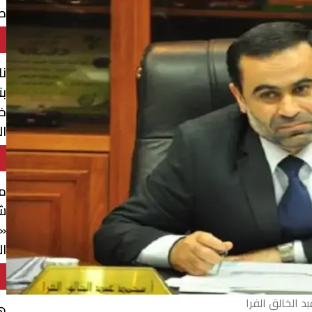
طر
نا
بت
خ
ال
م
ش
«ا
ال
د الخالق الفرا
ه