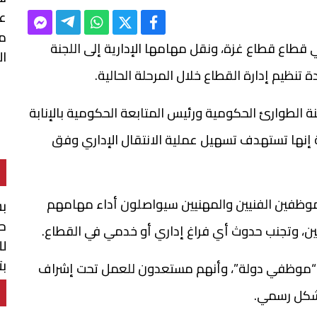
عن
من
طاع قطاع غزة، ونقل مهامها الإدارية إلى اللجنة
ال
ة تنظيم إدارة القطاع خلال المرحلة الحالية.
 الطوارئ الحكومية ورئيس المتابعة الحكومية بالإنابة
ة إنها تستهدف تسهيل عملية الانتقال الإداري وفق
وظفين الفنيين والمهنيين سيواصلون أداء مهامهم
بش
حو
ين، وتجنب حدوث أي فراغ إداري أو خدمي في القطاع.
لل
بت
دّون “موظفي دولة”، وأنهم مستعدون للعمل تحت إشراف
ال
 بشكل رسمي.