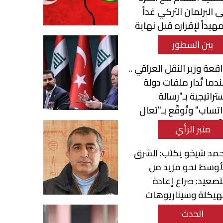
ى البرلمان التركي غداً
هيداً لإقراره قبل نهاية
أسبوع
بين السطور
قعة وزير النقل العراقي ..
دما تُدار ملفات دولة
تراتيجية بـ"رسالة
تساب" وتُوقّع بـ"تعال
ّع"
منبر الرأي
مد شيخو يكتب: الشرق
أوسط نحو مزيد من
تصعيد: صراع إعادة
هيكلة وسيناريوهات
تحول الإقليمي
الحدث