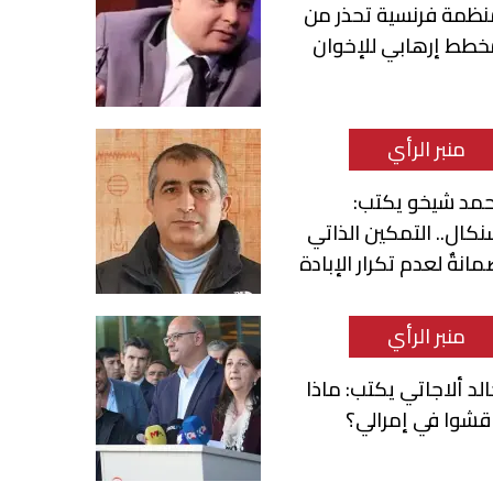
نظمة فرنسية تحذر من
خطط إرهابي للإخوان
منبر الرأي
حمد شيخو يكتب:
كال.. التمكين الذاتي
انةٌ لعدم تكرار الإبادة
منبر الرأي
لد ألاجاتي يكتب: ماذا
قشوا في إمرالي؟