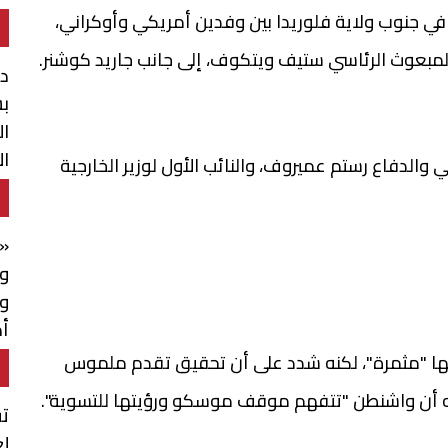
ي جنوب ولاية فلوريدا بين وفدين أمريكي وأوكراني،
والمبعوث الرئاسي ستيف ويتكوف، إلى جانب جاريد كوشنر.
د
بش
ال
ال
الدفاع رستم عميروف، والنائب الأول لوزير الخارجية
«خ
وا
و
أم
م
نها "مثمرة"، لكنه شدد على أن تحقيق تقدم ملموس
سه أن واشنطن "تتفهم موقف موسكو ورؤيتها للتسوية".
تق
لع