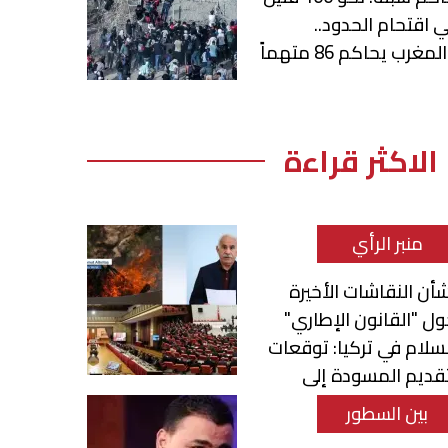
 اقتحام الحدود..
لمغرب يحاكم 86 متهماً
الاكثر قراءة
منبر الرأي
أن النقاشات الأخيرة
ل "القانون الإطاري"
سلام في تركيا: توقعات
قديم المسودة إلى
برلمان
بين السطور