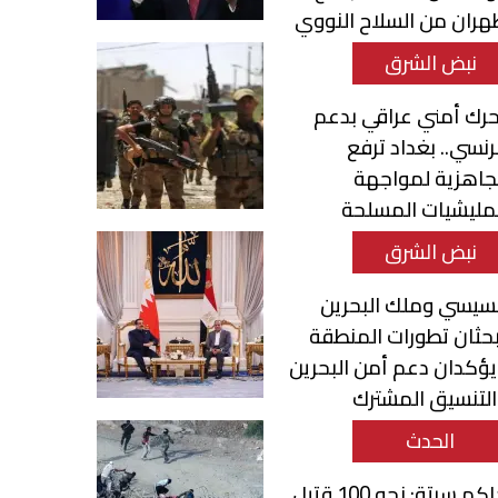
ران من السلاح النووي
نبض الشرق
رك أمني عراقي بدعم
نسي.. بغداد ترفع
جاهزية لمواجهة
مليشيات المسلحة
نبض الشرق
سيسي وملك البحرين
حثان تطورات المنطقة
ؤكدان دعم أمن البحرين
لتنسيق المشترك
الحدث
حاكم سبتة: نحو 100 قتيل