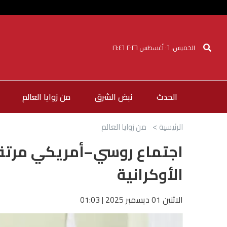
الخميس، ٠٦ أغسطس ٢٠٢٦ ١٦:٤٦
الحدث
نبض الشرق
من زوايا العالم
الرئيسية
من زوايا العالم
اجتماع روسي–أمريكي مرتق
الأوكرانية
الاثنين 01 ديسمبر 2025 | 01:03