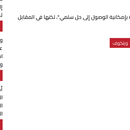
إل
تم
لة بإمكانية الوصول إلى حل سلمي"، لكنها في المقابل
ال
وا
ويتكوف
عن
اس
وا
وق
أح
ال
ال
ال
ال