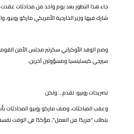
جاء هذا التطور بعد يوم واحد من محادثات عقدت ف
شارك فيها وزير الخارجية الأمريكي ماركو روبيو، 
وضم الوفد الأوكراني سكرتير مجلس الأمن القومي و
سيرجي كيسليتسيا ومسؤولين آخرين.
تصريحات روبيو: تقدم… ولكن
وعقب المباحثات، وصف ماركو روبيو المحادثات بأ
يتطلب "مزيدًا من العمل"، مؤكدًا في الوقت نف