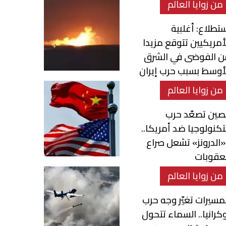
من زوايا العالم
تطلاع: أغلبية
أمريكيين تتوقع مزيدا
ن الفوضى في الشرق
أوسط بسبب حرب إيران
من زوايا العالم
صين تصعّد حرب
تكنولوجيا ضد أمريكا..
الدرونز» تشعل صراع
عقوبات
من زوايا العالم
مسيرات تغيّر وجه حرب
كرانيا.. السماء تتحول