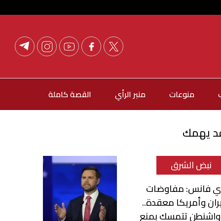
منوعات
منبر الرأي
القصة كاملة
د يهمك
نبض الشرق
ي فانس: مفاوضات
ران وأمريكا معقدة..
واشنطن تتمسك بمنع