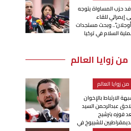
د حزب المساواة يتوجه
ى إيمرالي للقاء
وجلان".. وبحث مستجدات
لية السلام في تركيا
من زوايا العالم
من زوايا العالم
هة الارتباط بالإخوان
احق عبدالرحمن السيد
د فوزه بترشيح
ديمقراطيين للشييوخ في
يشيغان