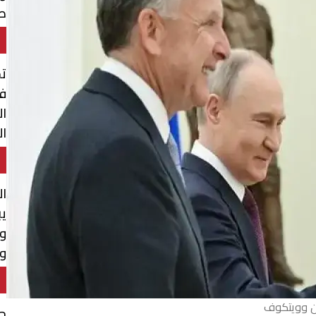
طه
تح
فر
ال
ال
ال
يب
وي
وا
ن وويتكوف