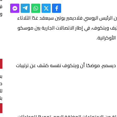
في
وا
الرئيس الروسي فلاديمير بوتين سيعقد غدًا الثلاثاء
يف ويتكوف، في إطار الاتصالات الجارية بين موسكو
أوكرانية.
ن ديسمبر، موضحًا أن ويتكوف نفسه كشف عن ترتيبات
بش
حو
لل
بت
ال
 من الاجتماعات المغلقة اليوم، تمهيدًا للمحادثات