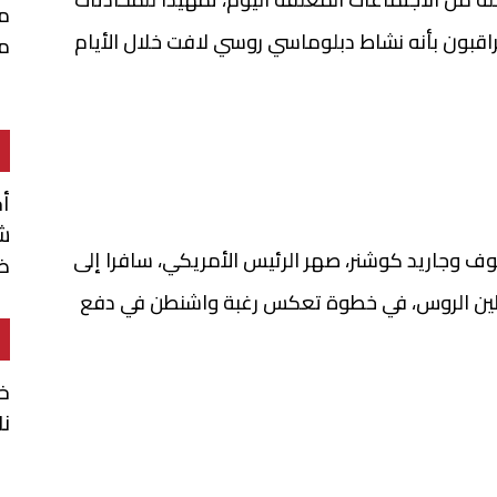
م
اقبون بأنه نشاط دبلوماسي روسي لافت خلال الأيام
م
أ
شن
 وجاريد كوشنر، صهر الرئيس الأمريكي، سافرا إلى
ضم
لين الروس، في خطوة تعكس رغبة واشنطن في دفع
خا
نا