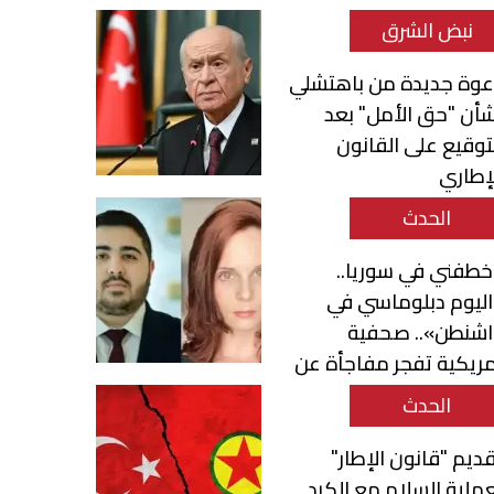
نبض الشرق
عوة جديدة من باهتشلي
أن "حق الأمل" بعد
توقيع على القانون
إطاري
الحدث
طفني في سوريا..
ليوم دبلوماسي في
اشنطن».. صحفية
ريكية تفجر مفاجأة عن
حمد قناطري
الحدث
ديم "قانون الإطار"
ملية السلام مع الكرد