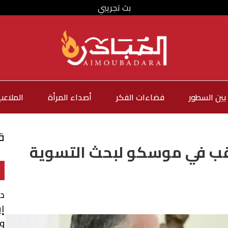
بث تجريبي
بين السطور
فضاءات الفكر
أصداء المرأة
الملاعب
ق
ب في موسكو لبحث التسوية
د
إي
و