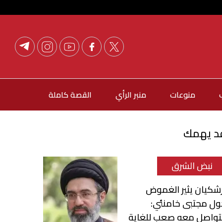
منوعات
منبر الرأي
القصة كاملة
د يهمك
نبض الشرق
شكيان يثير الغموض
ول مجتبى خامنئي:
لتواصل معه صعب للغاية