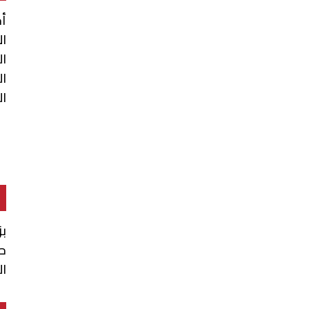
أح
ال
ال
ال
ال
بز
ح
ا