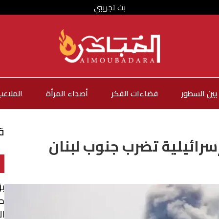
بث تجريبي
بين السطور
فضاءات الفكر
أصداء المرأة
الملاعب
ق
إسرائيلية تضرب جنوب لبنان
بز
ح
ا