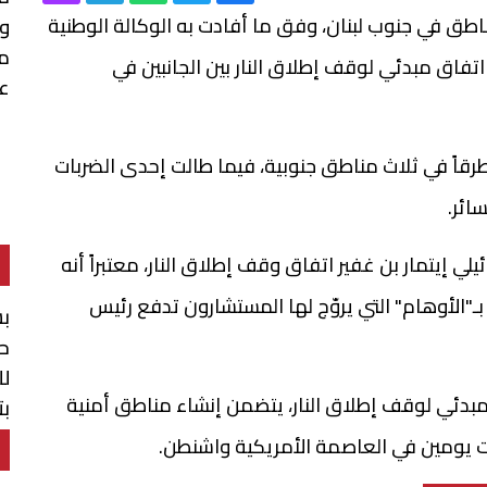
مناطق في جنوب لبنان، وفق ما أفادت به الوكالة الوطنية
م
اتفاق مبدئي لوقف إطلاق النار بين الجانبين في
عس
رقاً في ثلاث مناطق جنوبية، فيما طالت إحدى الضربات
ائر.
لي إيتمار بن غفير اتفاق وقف إطلاق النار، معتبراً أنه
الأوهام" التي يروّج لها المستشارون تدفع رئيس
بش
حو
لل
 مبدئي لوقف إطلاق النار، يتضمن إنشاء مناطق أمنية
بت
ال
 يومين في العاصمة الأمريكية واشنطن.