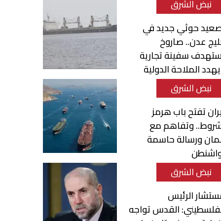
نبض الشرق
صعيد حوثي جديد في
يج عدن.. صاروخ
ستهدف سفينة تجارية
هدد الملاحة الدولية
نبض الشرق
ران تفتح باب هرمز
شروط.. وتفاهم مع
مان ورسالة حاسمة
واشنطن
نبض الشرق
ستشار الرئيس
فلسطيني: القدس تواجه