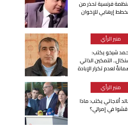
نظمة فرنسية تحذر من
خطط إرهابي للإخوان
منبر الرأي
حمد شيخو يكتب:
كال.. التمكين الذاتي
انةٌ لعدم تكرار الإبادة
منبر الرأي
لد ألاجاتي يكتب: ماذا
قشوا في إمرالي؟