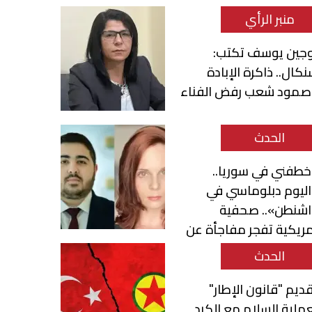
منبر الرأي
وجين يوسف تكتب:
كال.. ذاكرة الإبادة
صمود شعب رفض الفناء
الحدث
طفني في سوريا..
ليوم دبلوماسي في
اشنطن».. صحفية
ريكية تفجر مفاجأة عن
حمد قناطري
الحدث
ديم "قانون الإطار"
ملية السلام مع الكرد