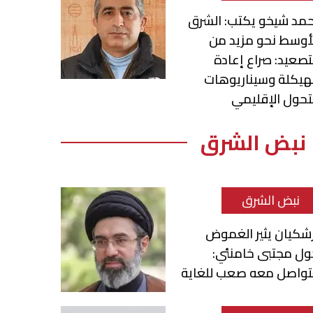
مد شيخو يكتب: الشرق
أوسط نحو مزيد من
تصعيد: صراع إعادة
هيكلة وسيناريوهات
تحول الإقليمي
نبض الشرق
نبض الشرق
شكيان يثير الغموض
ول مجتبى خامنئي:
لتواصل معه صعب للغاية