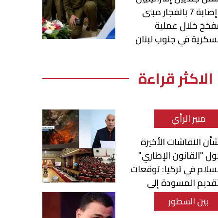
وإصابة 7 بانفجار مبنى
فخخ خلال عملية
كرية في جنوب لبنان
الاكثر قراءة
منبر الرأي
أن النقاشات الأخيرة
ل "القانون الإطاري"
سلام في تركيا: توقعات
قديم المسودة إلى
برلمان
بين السطور