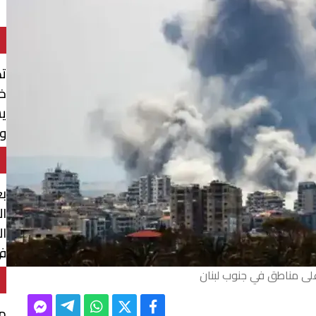
ت
خل
ي
وي
بع
ال
ال
في
لى مناطق في جنوب لبنان
مق