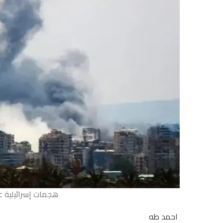
هجمات إسرائيلية ع
احمد طه