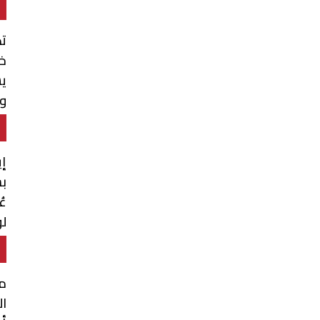
ت
خل
ي
وي
إي
ب
عُ
ل
م
ال