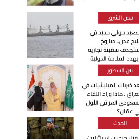
نبض الشرق
صعيد حوثي جديد في
يج عدن.. صاروخ
ستهدف سفينة تجارية
هدد الملاحة الدولية
بين السطور
د ضربات الميليشيات في
عراق.. ماذا وراء اللقاء
سعودي العراقي الأول
 عمّان؟
الحدث
تل جنديين إسرائيليين