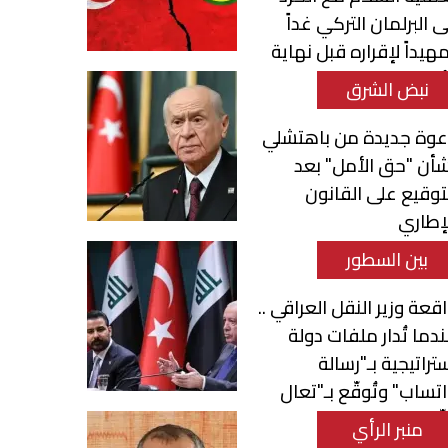
ى البرلمان التركي غداً
هيداً لإقراره قبل نهاية
أسبوع
نبض الشرق
عوة جديدة من باهتشلي
أن "حق الأمل" بعد
توقيع على القانون
إطاري
بين السطور
قعة وزير النقل العراقي ..
دما تُدار ملفات دولة
تراتيجية بـ"رسالة
تساب" وتُوقّع بـ"تعال
ّع"
منبر الرأي