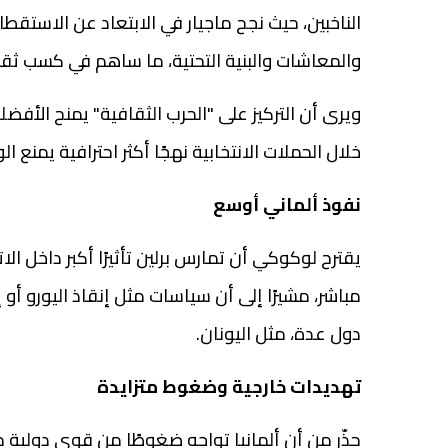
الناخبين، حيث نجح ماجيار في الابتعاد عن الاستقطا
والمعاشات والبنية التحتية، ما ساهم في كسب ثقة 
ويرى أن التركيز على "الحرب الثقافية" يمنح الأفض
خلال الحملات الانتخابية نهجًا أكثر احترافية يمنع
نفوذ
ألماني
أوسع
يقترح لوكوكي أن تمارس برلين تأثيرًا أكبر داخل ال
مباشر، مشيرًا إلى أن سياسات مثل إنقاذ اليورو أو
دول عدة، مثل اليونان.
تهديدات
خارجية
وضغوط
متزايدة
حذّر من أن ألمانيا تواجه ضغوطًا من قوى دولية 