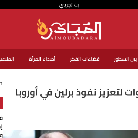
بث تجريبي
بين السطور
فضاءات الفكر
أصداء المرأة
الملاعب
ق
ت لتعزيز نفوذ برلين في أوروبا
ق
إس
و