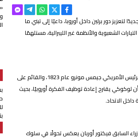
«ه
وا
ا لتعزيز دور برلين داخل أوروبا، داعيًا إلى تبني ما
ال
ارات الشعبوية والأنظمة غير الليبرالية، مستلهمًا
يستند الطرح إلى مفهوم مبدأ مونرو الذي أعلنه الرئيس الأمريكي جيمس مونرو عام 1823، والقائم على
ن لوكوكي يقترح إعادة توظيف الفكرة أوروبيًا، بحيث
بش
حو
 داخل الاتحاد.
لل
بت
ال
وزراء السابق فيكتور أوربان يعكس تحولًا في سلوك