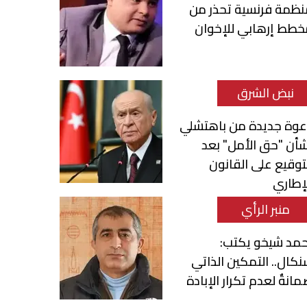
نظمة فرنسية تحذر من
خطط إرهابي للإخوان
نبض الشرق
عوة جديدة من باهتشلي
أن "حق الأمل" بعد
توقيع على القانون
إطاري
منبر الرأي
حمد شيخو يكتب:
كال.. التمكين الذاتي
انةٌ لعدم تكرار الإبادة