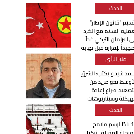
الحدث
ديم "قانون الإطار"
ملية السلام مع الكرد
ى البرلمان التركي غداً
هيداً لإقراره قبل نهاية
أسبوع
منبر الرأي
مد شيخو يكتب: الشرق
أوسط نحو مزيد من
تصعيد: صراع إعادة
هيكلة وسيناريوهات
تحول الإقليمي
الحدث
12 بندًا ترسم ملامح
مرحلة المقبلة.. تركيا