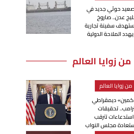
صعيد حوثي جديد في
يج عدن.. صاروخ
ستهدف سفينة تجارية
هدد الملاحة الدولية
من زوايا العالم
من زوايا العالم
كمين» ديمقراطي
رامب.. تحقيقات
ستدعاءات تترقب
ستعادة مجلس النواب