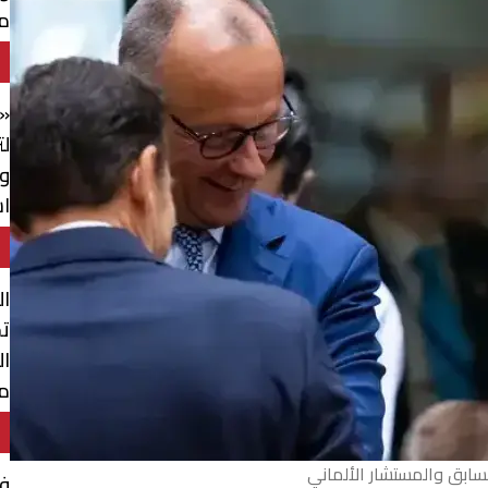
م
«
لت
وا
ا
ال
ت
مو
لسابق والمستشار الألماني
فا