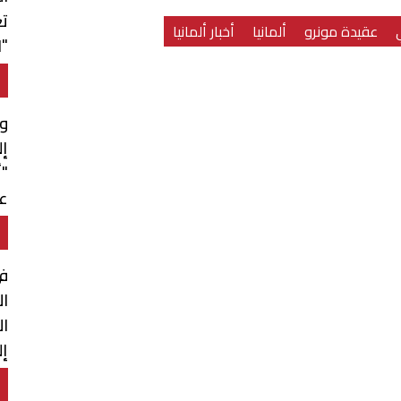
ت
عقيدة مونرو
ألمانيا
أخبار ألمانيا
"ا
وف
إل
"أ
عم
ال
ال
إ
و