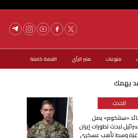
منوعات
منبر الرأي
القصة كاملة
د يهمك
الحدث
ائد «سنتكوم» يصل
رائيل لبحث تطورات إيران
غزة وسط تأهب عسكري