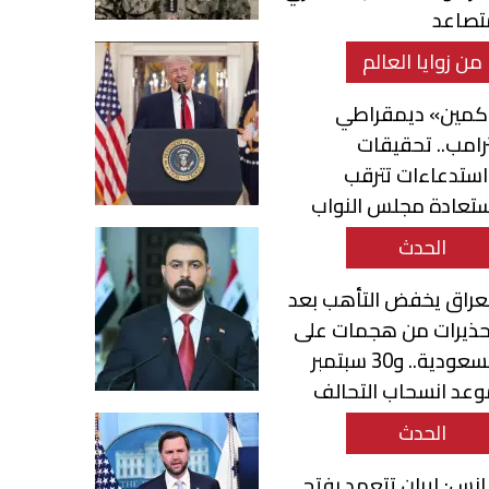
تصاعد
من زوايا العالم
كمين» ديمقراطي
رامب.. تحقيقات
ستدعاءات تترقب
ستعادة مجلس النواب
الحدث
عراق يخفض التأهب بعد
حذيرات من هجمات على
السعودية.. و30 سبتمبر
عد انسحاب التحالف
الحدث
نس: إيران تتعهد بفتح