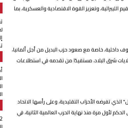
يم الليبرالية، وتعزيز القوة الاقتصادية والعسكرية، بما
تق
لع
إل
تم
وف داخلية، خاصة مع صعود حزب البديل من أجل ألمانيا،
ال
ايات شرق البلاد، مستفيدًا من تقدمه في استطلاعات
أح
ال
ال
ال
ل" الذي تفرضه الأحزاب التقليدية، وعلى رأسها الاتحاد
ال
حكم لأول مرة منذ نهاية الحرب العالمية الثانية، في
ال