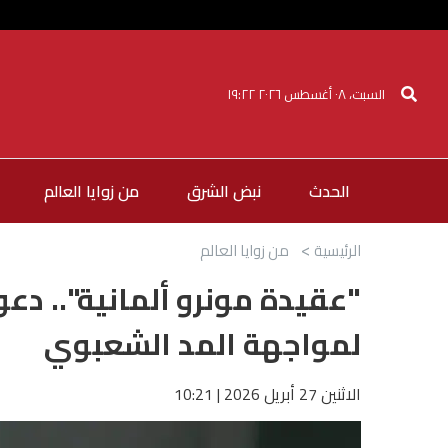
السبت، ٠٨ أغسطس ٢٠٢٦ ١٩:٢٢
الحدث
نبض الشرق
من زوايا العالم
الرئيسية
من زوايا العالم
"عقيدة مونرو ألمانية".. دعوا
لمواجهة المد الشعبوي
الاثنين 27 أبريل 2026 | 10:21