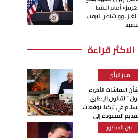
رمز» أمام النفط
لغاز.. وواشنطن تترقب
تنفيذ
الاكثر قراءة
منبر الرأي
أن النقاشات الأخيرة
ل "القانون الإطاري"
سلام في تركيا: توقعات
قديم المسودة إلى
برلمان
بين السطور