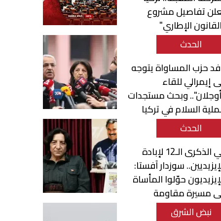
علن تفاصيل مشروع
لقانون الإطاري"
الحدث
د حزب المساواة يتوجه
ى إيمرالي للقاء
وجلان".. وبحث مستجدات
لية السلام في تركيا
الحدث
في الذكرى الـ12 لإبادة
إيزيديين.. سوزدار آفستا:
إيزيديون حوّلوا المأساة
لى مسيرة مقاومة
صمود
نبض الشرق