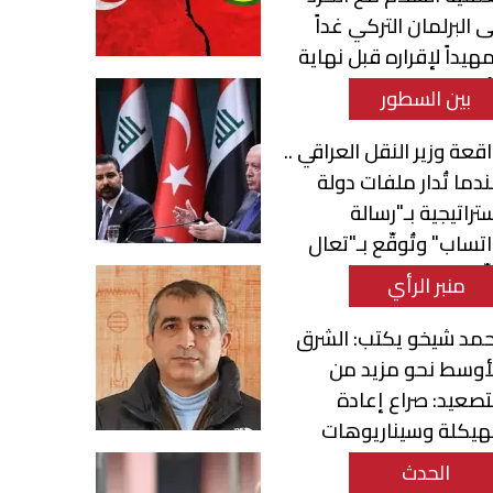
ى البرلمان التركي غداً
هيداً لإقراره قبل نهاية
أسبوع
بين السطور
قعة وزير النقل العراقي ..
دما تُدار ملفات دولة
تراتيجية بـ"رسالة
تساب" وتُوقّع بـ"تعال
ّع"
منبر الرأي
مد شيخو يكتب: الشرق
أوسط نحو مزيد من
تصعيد: صراع إعادة
هيكلة وسيناريوهات
تحول الإقليمي
الحدث