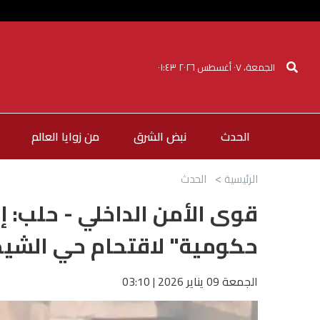
الجمعة، ٠٧ أغسطس ٢٠٢٦ ٠١:٤٣
الحدث
نبض الشرق
من زوايا العالم
الرئيسية
الحدث
قوى الأمن الداخلي - حلب: 
حكومية" لاقتحام حي الشي
الجمعة 09 يناير 2026 | 03:10