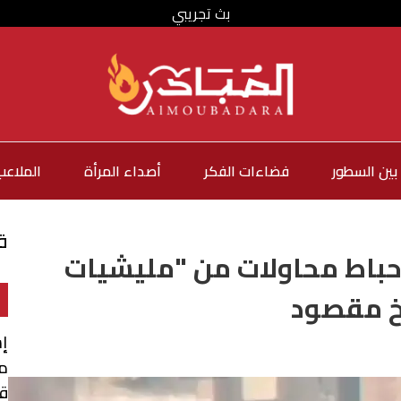
بث تجريبي
بين السطور
فضاءات الفكر
أصداء المرأة
الملاعب
ق
إحباط محاولات من "مليشيات
خ مقصود
إس
من
قب