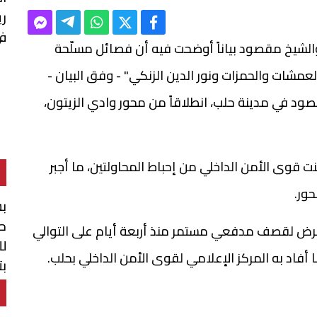
ر
في
والشيخ مقصود بياناً أوضحت فيه أن فصائل مسلّحة
عمشات والحمزات ونور الدين الزنكي" - وفق البيان -
ود في مدينة حلب، انطلاقاً من محور وادي الزيتون،
ت قوى الأمن الداخلي من إحباط المحاولتين، ما أجبر
ور.
بش
حو
ض لقصف مدفعي مستمر منذ أربعة أيام على التوالي
لل
اد به المركز الإعلامي لقوى الأمن الداخلي بحلب.
بت
ال