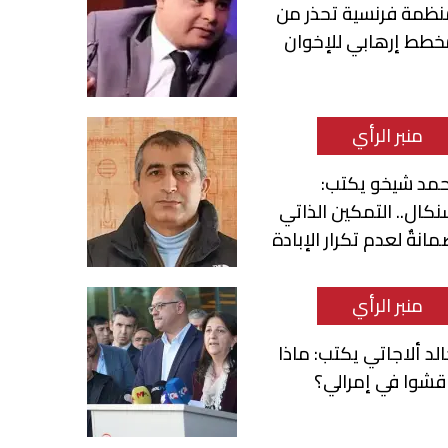
نظمة فرنسية تحذر من
خطط إرهابي للإخوان
منبر الرأي
حمد شيخو يكتب:
كال.. التمكين الذاتي
انةٌ لعدم تكرار الإبادة
منبر الرأي
لد ألاجاتي يكتب: ماذا
قشوا في إمرالي؟