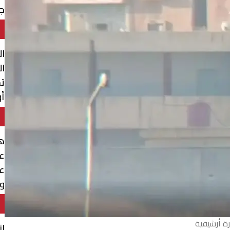
جن
ال
ال
تح
أو
هل
ع
ع
وا
ة أرشيفية
ان