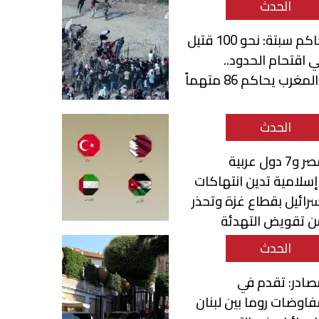
الحدث
حاكم سبتة: نحو 100 قتيل
 اقتحام الحدود..
لمغرب يحاكم 86 متهماً
الحدث
مصر و7 دول عربية
سلامية تدين انتهاكات
رائيل بقطاع غزة وتحذر
ن تقويض التهدئة
الحدث
ادر: تقدم في
اوضات روما بين لبنان