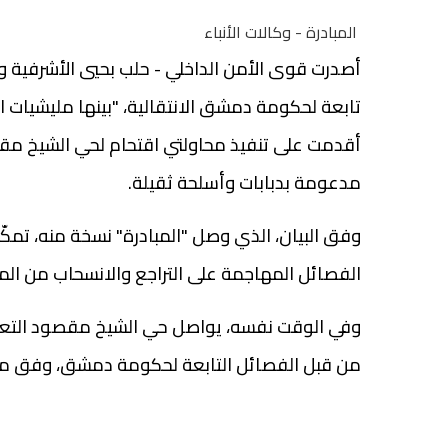
المبادرة - وكالات الأنباء
أصدرت قوى الأمن الداخلي - حلب بحيي الأشرفية 
تابعة لحكومة دمشق الانتقالية، "بينها مليشيات ال
أقدمت على تنفيذ محاولتي اقتحام لحي الشيخ مقص
مدعومة بدبابات وأسلحة ثقيلة.
وفق البيان، الذي وصل "المبادرة" نسخة منه، تمكّن
الفصائل المهاجمة على التراجع والانسحاب من المح
وفي الوقت نفسه، يواصل حي الشيخ مقصود التعر
من قبل الفصائل التابعة لحكومة دمشق، وفق ما أف