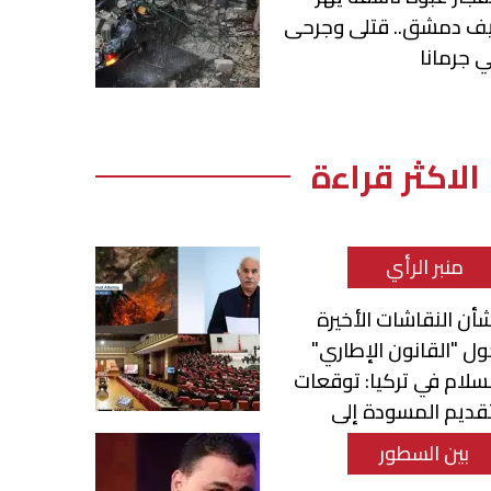
يف دمشق.. قتلى وجرحى
 جرمانا
الاكثر قراءة
منبر الرأي
أن النقاشات الأخيرة
ل "القانون الإطاري"
سلام في تركيا: توقعات
قديم المسودة إلى
برلمان
بين السطور