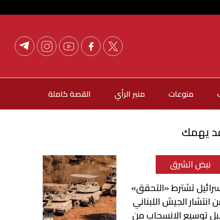
منوعات
منبر الرأي
القصة كاملة
د يهمك
نبض الشرق
رائيل تشترط «التحقق»
 انتشار الجيش اللبناني
ل توسيع الانسحاب من