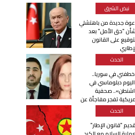
نبض الشرق
عوة جديدة من باهتشلي
أن "حق الأمل" بعد
توقيع على القانون
إطاري
الحدث
طفني في سوريا..
ليوم دبلوماسي في
اشنطن».. صحفية
ريكية تفجر مفاجأة عن
حمد قناطري
الحدث
ديم "قانون الإطار"
ملية السلام مع الكرد