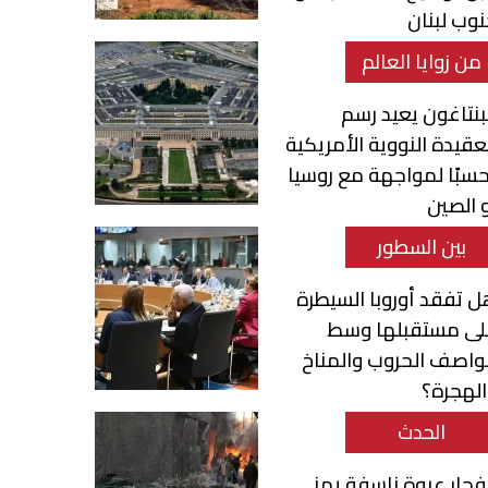
وب لبنان
من زوايا العالم
بنتاغون يعيد رسم
عقيدة النووية الأمريكية
سبًا لمواجهة مع روسيا
 الصين
بين السطور
 تفقد أوروبا السيطرة
لى مستقبلها وسط
واصف الحروب والمناخ
لهجرة؟
الحدث
فجار عبوة ناسفة يهز