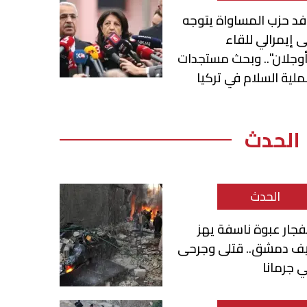
د حزب المساواة يتوجه
ى إيمرالي للقاء
وجلان".. وبحث مستجدات
لية السلام في تركيا
الحدث
الحدث
فجار عبوة ناسفة يهز
يف دمشق.. قتلى وجرحى
 جرمانا