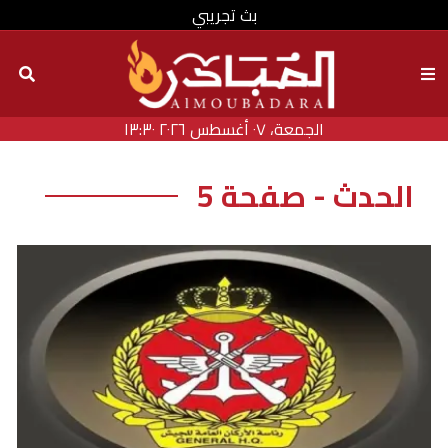
بث تجريبي
الجمعة، ٠٧ أغسطس ٢٠٢٦ ١٣:٣٠
الحدث - صفحة 5
الرئيسية
الحدث - صفحة 5