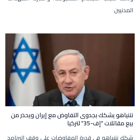
المدنيين
نتنياهو يشكك بجدوى التفاوض مع إيران ويحذر من
بيع مقاتلات "إف-35" لتركيا
شكك نتنياهو في قدرة المفاوضات على وقف البرنامج