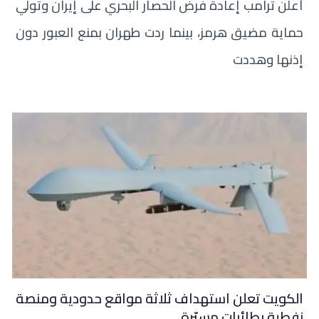
أعلن ترامب إعادة فرض الحصار البحري على إيران وتولي
حماية مضيق هرمز، بينما ردت طهران بمنع العبور دون
إذنها وهددت
الكويت تعلن استهداف ثلاثة مواقع حدودية ومنصة
نفطية بطائرات مسيّرة