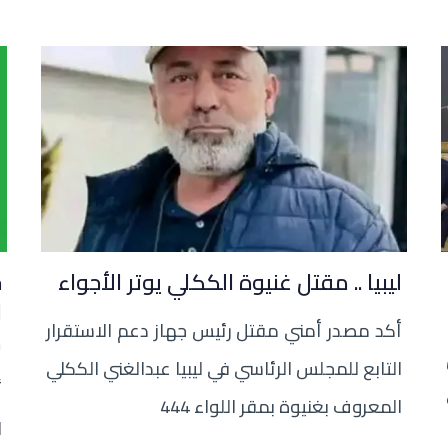
ليبيا .. مقتل غنيوة الككلي يوتر الأجواء
ح
ا
أكد مصدر أمني مقتل رئيس جهاز دعم الاستقرار
م
التابع للمجلس الرئاسي في ليبيا عبدالغني الككلي
أ
المعروف بغنيوة بمقر اللواء 444
ا