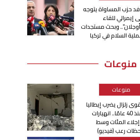
د حزب المساواة يتوجه
ى إيمرالي للقاء
وجلان".. وبحث مستجدات
لية السلام في تركيا
منوعات
منوعات
وى زلزال يضرب إيطاليا
منذ 40 عامًا.. انهيارات
جلاء المئات وسط
ظات رعب (فيديو)