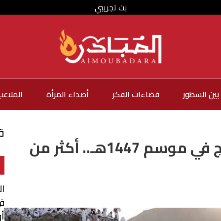
بث تجريبي
بين السطور
فضاءات الفكر
أصداء المرأة
الملاعب
ق
السعودية تعلن أعداد الحجاج في موسم 1447هـ.. أكثر من
ال
في
أو