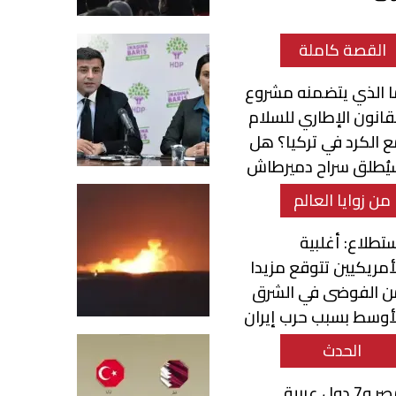
القصة كاملة
ا الذي يتضمنه مشروع
قانون الإطاري للسلام
 الكرد في تركيا؟ هل
يُطلق سراح دميرطاش
يوكسك داغ؟
من زوايا العالم
تطلاع: أغلبية
أمريكيين تتوقع مزيدا
ن الفوضى في الشرق
أوسط بسبب حرب إيران
الحدث
مصر و7 دول عربية