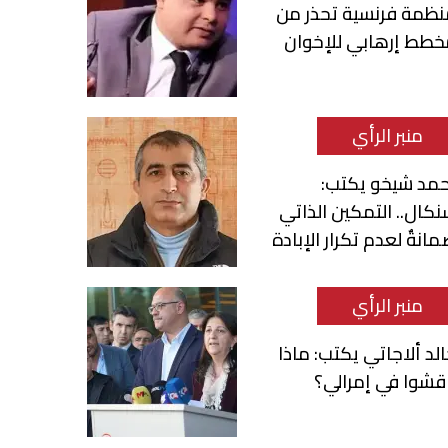
نظمة فرنسية تحذر من
خطط إرهابي للإخوان
منبر الرأي
حمد شيخو يكتب:
كال.. التمكين الذاتي
انةٌ لعدم تكرار الإبادة
منبر الرأي
لد ألاجاتي يكتب: ماذا
قشوا في إمرالي؟