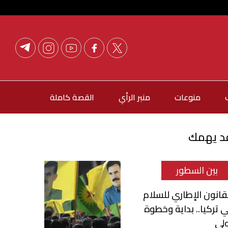
منوعات
منبر الرأي
القصة كاملة
د يهمك
بين السطور
قانون الإطاري للسلام
 تركيا.. بداية وخطوة
لى