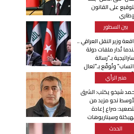
توقيع على القانون
إطاري
بين السطور
قعة وزير النقل العراقي ..
دما تُدار ملفات دولة
تراتيجية بـ"رسالة
تساب" وتُوقّع بـ"تعال
ّع"
منبر الرأي
مد شيخو يكتب: الشرق
أوسط نحو مزيد من
تصعيد: صراع إعادة
هيكلة وسيناريوهات
تحول الإقليمي
الحدث