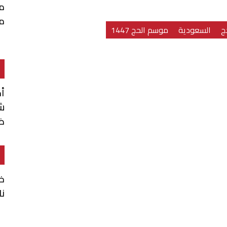
م
م
ج
السعودية
موسم الحج 1447
أ
شن
ضم
خا
نا