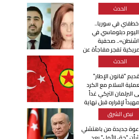
الحدث
طفني في سوريا..
ليوم دبلوماسي في
اشنطن».. صحفية
ريكية تفجر مفاجأة عن
حمد قناطري
الحدث
ديم "قانون الإطار"
ملية السلام مع الكرد
ى البرلمان التركي غداً
هيداً لإقراره قبل نهاية
أسبوع
نبض الشرق
عوة جديدة من باهتشلي
أن "حق الأمل" بعد