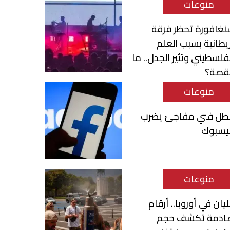
منوعات
نغافورة تحظر فرقة
يطانية بسبب العلم
فلسطيني وتثير الجدل.. ما
لقصة؟
منوعات
طل فني مفاجئ يضرب
يسبوك
منوعات
يان في أوروبا.. أرقام
ادمة تكشف حجم