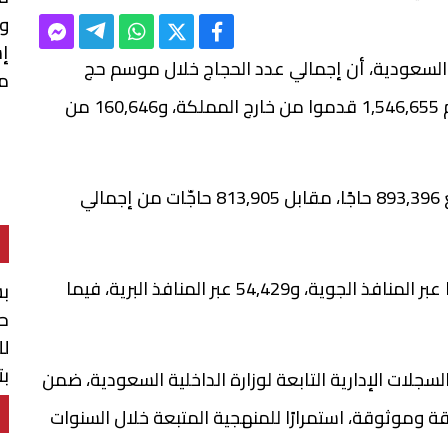
وإ
إس
ة السعودية، أن إجمالي عدد الحجاج خلال موسم حج
م
1447هـ / 2026م بلغ 1,707,301 حاج وحاجة، بينهم 1,546,655 قدموا من خارج المملكة، و160,646 من
وأوضحت الهيئة، الثلاثاء، أن عدد الحجاج الذكور بلغ 893,396 حاجًا، مقابل 813,905 حاجّات من إجمالي
وبحسب الإحصاءات الرسمية، وصل 1,485,729 حاجًا عبر المنافذ الجوية، و54,429 عبر المنافذ البرية، فيما
بش
حو
لل
بت
جلات الإدارية التابعة لوزارة الداخلية السعودية، ضمن
ال
 وموثوقة، استمرارًا للمنهجية المتبعة خلال السنوات