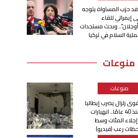
د حزب المساواة يتوجه
ى إيمرالي للقاء
وجلان".. وبحث مستجدات
لية السلام في تركيا
منوعات
منوعات
وى زلزال يضرب إيطاليا
منذ 40 عامًا.. انهيارات
جلاء المئات وسط
ظات رعب (فيديو)