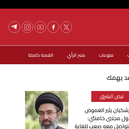
منوعات
منبر الرأي
القصة كاملة
د يهمك
نبض الشرق
شكيان يثير الغموض
ول مجتبى خامنئي:
لتواصل معه صعب للغاية