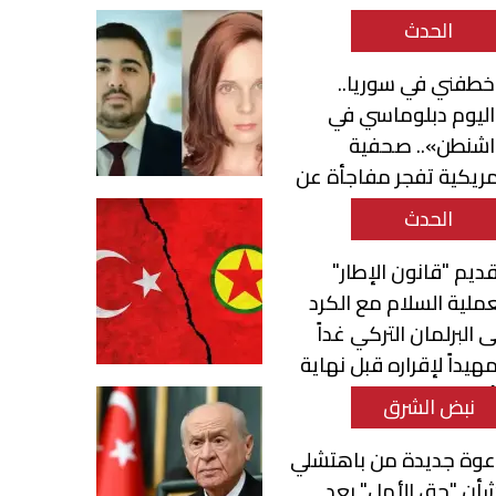
الحدث
طفني في سوريا..
ليوم دبلوماسي في
اشنطن».. صحفية
ريكية تفجر مفاجأة عن
حمد قناطري
الحدث
ديم "قانون الإطار"
ملية السلام مع الكرد
ى البرلمان التركي غداً
هيداً لإقراره قبل نهاية
أسبوع
نبض الشرق
عوة جديدة من باهتشلي
أن "حق الأمل" بعد