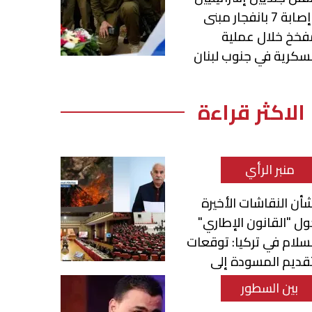
وإصابة 7 بانفجار مبنى
فخخ خلال عملية
كرية في جنوب لبنان
الاكثر قراءة
منبر الرأي
أن النقاشات الأخيرة
ل "القانون الإطاري"
سلام في تركيا: توقعات
قديم المسودة إلى
برلمان
بين السطور