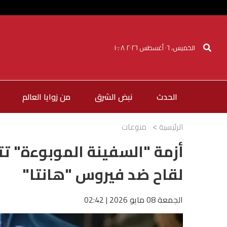
الخميس، ٠٦ أغسطس ٢٠٢٦ ١٠:٠٨
الحدث
نبض الشرق
من زوايا العالم
الرئيسية
منوعات
أزمة "السفينة الموبوءة" تتص
لقاح ضد فيروس "هانتا"
الجمعة 08 مايو 2026 | 02:42