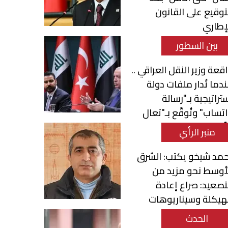
توقيع على القانون
إطاري
بين السطور
قعة وزير النقل العراقي ..
دما تُدار ملفات دولة
تراتيجية بـ"رسالة
تساب" وتُوقّع بـ"تعال
ّع"
منبر الرأي
مد شيخو يكتب: الشرق
أوسط نحو مزيد من
تصعيد: صراع إعادة
هيكلة وسيناريوهات
تحول الإقليمي
الحدث