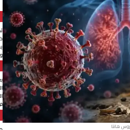
ت
خل
ي
وي
بع
ال
ال
في
وس هانتا
مق