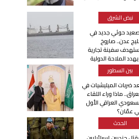
نبض الشرق
صعيد حوثي جديد في
يج عدن.. صاروخ
ستهدف سفينة تجارية
هدد الملاحة الدولية
بين السطور
د ضربات الميليشيات في
عراق.. ماذا وراء اللقاء
سعودي العراقي الأول
 عمّان؟
الحدث
تل جنديين إسرائيليين