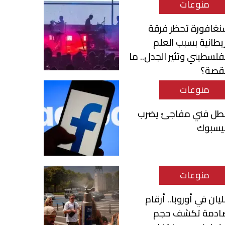
منوعات
نغافورة تحظر فرقة
يطانية بسبب العلم
فلسطيني وتثير الجدل.. ما
لقصة؟
منوعات
طل فني مفاجئ يضرب
يسبوك
منوعات
يان في أوروبا.. أرقام
ادمة تكشف حجم