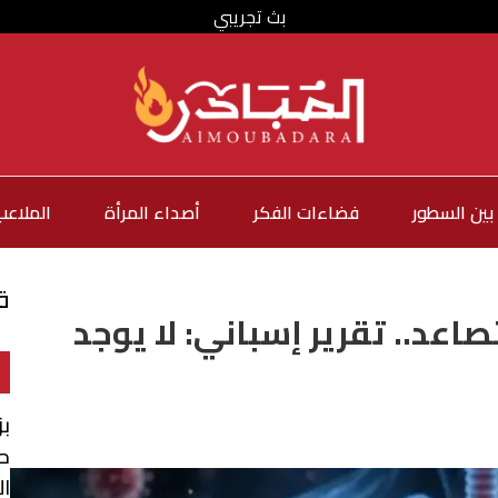
بث تجريبي
بين السطور
فضاءات الفكر
أصداء المرأة
الملاعب
ق
اعد.. تقرير إسباني: لا يوجد
بز
ح
ا