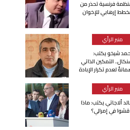
نظمة فرنسية تحذر من
خطط إرهابي للإخوان
منبر الرأي
حمد شيخو يكتب:
كال.. التمكين الذاتي
انةٌ لعدم تكرار الإبادة
منبر الرأي
لد ألاجاتي يكتب: ماذا
قشوا في إمرالي؟